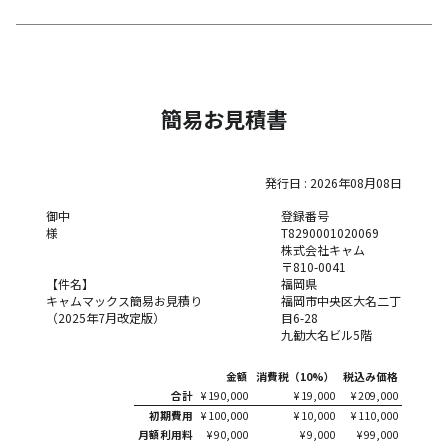
簡易お見積書
発行日 :
2026年08月08日
御中
登録番号
様
T8290001020069
株式会社キャム
〒810-0041
【件名】
福岡県
キャムマックス簡易お見積り
福岡市中央区大名二丁
（2025年7月改定版）
目6-28
九勧大名ビル5階
金額
消費税（10%）
税込み価格
合計
¥
190,000
¥
19,000
¥
209,000
初期費用
¥
100,000
¥
10,000
¥
110,000
月額利用料
¥
90,000
¥
9,000
¥
99,000