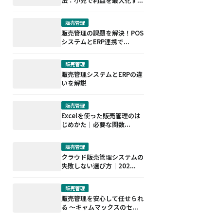
法：小売で利益を最大化す...
販売管理
販売管理の課題を解決！POS
システムとERP連携で...
販売管理
販売管理システムとERPの違
いを解説
販売管理
Excelを使った販売管理のは
じめかた｜必要な関数...
販売管理
クラウド販売管理システムの
失敗しない選び方｜202...
販売管理
販売管理を安心して任せられ
る ～キャムマックスのセ...