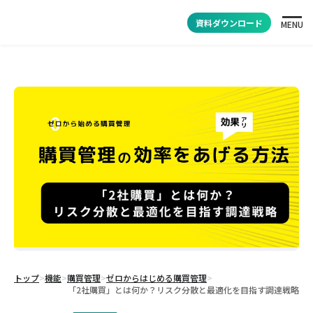
資料ダウンロード
MENU
トップ
>
機能
>
購買管理
>
ゼロからはじめる購買管理
>
「2社購買」とは何か？リスク分散と最適化を目指す調達戦略