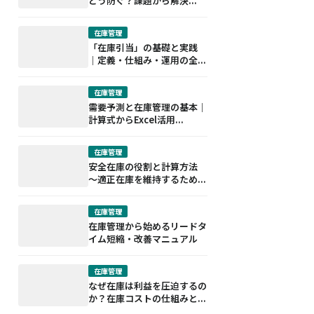
どう防ぐ？課題から解決...
在庫管理
「在庫引当」の基礎と実践
｜定義・仕組み・運用の全...
在庫管理
需要予測と在庫管理の基本｜
計算式からExcel活用...
在庫管理
安全在庫の役割と計算方法
～適正在庫を維持するため...
在庫管理
在庫管理から始めるリードタ
イム短縮・改善マニュアル
在庫管理
なぜ在庫は利益を圧迫するの
か？在庫コストの仕組みと...