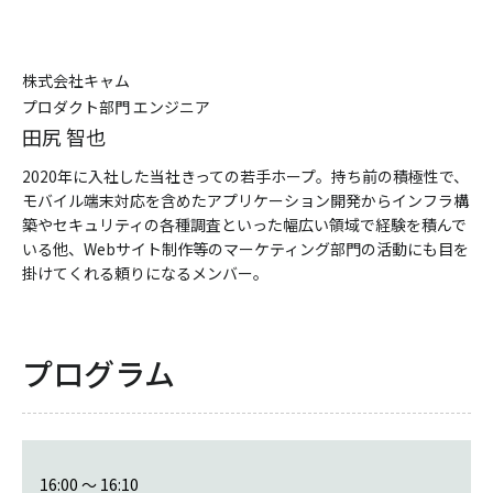
株式会社キャム
プロダクト部⾨ エンジニア
⽥尻 智也
2020年に⼊社した当社きっての若⼿ホープ。持ち前の積極性で、
モバイル端末対応を含めたアプリケーション開発からインフラ構
築やセキュリティの各種調査といった幅広い領域で経験を積んで
いる他、Webサイト制作等のマーケティング部⾨の活動にも⽬を
掛けてくれる頼りになるメンバー。
プログラム
16:00 ～ 16:10