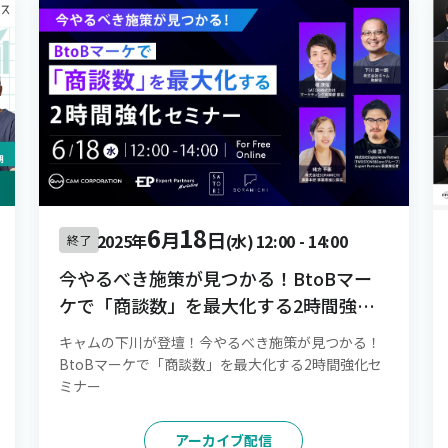
6
18
月
日
2025年
(水)
12:00
-
14:00
終了
今やるべき施策が見つかる！BtoBマー
ケで「商談数」を最大化する2時間強化
セミナー
キャムの下川が登壇！今やるべき施策が見つかる！
BtoBマーケで「商談数」を最大化する2時間強化セ
ミナー
アーカイブ配信