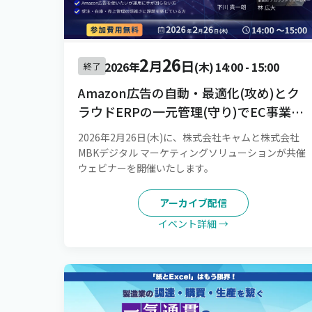
2
26
月
日
2026年
(木)
14:00
-
15:00
終了
Amazon広告の自動・最適化(攻め)とク
ラウドERPの一元管理(守り)でEC事業
を“持続成長させる”仕組みづくりを実
2026年2月26日(木)に、株式会社キャムと株式会社
現！[録画配信]
MBKデジタル マーケティングソリューションが共催
ウェビナーを開催いたします。
アーカイブ配信
イベント詳細 →