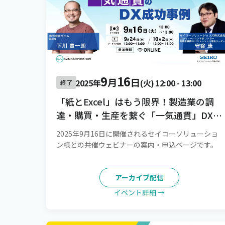
9
16
月
日
2025年
(火)
12:00
-
13:00
終了
「紙とExcel」はもう限界！製造業の調
達・購買・生産を繋ぐ「一気通貫」DX成
功事例
2025年9月16日に開催されるセイコーソリューショ
ン様との共催ウェビナーの案内・申込ページです。
アーカイブ配信
イベント詳細 →