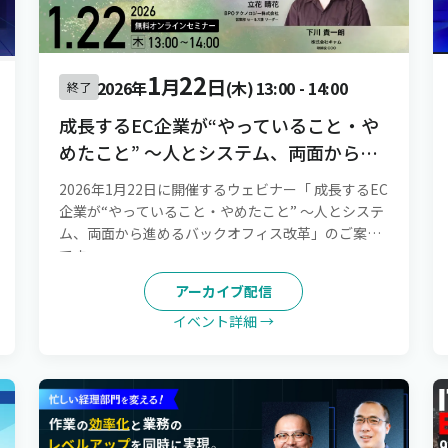
1
22
月
日
2026年
(木)
13:00
-
14:00
終了
成長するEC企業が“やっていること・や
めたこと” 〜人とシステム、両面から進
めるバックオフィス改革
2026年1月22日に開催するウェビナー「 成長するEC
企業が“やっていること・やめたこと” 〜人とシステ
ム、両面から進めるバックオフィス改革」のご案内
です。
アーカイブ配信
イベント詳細 →