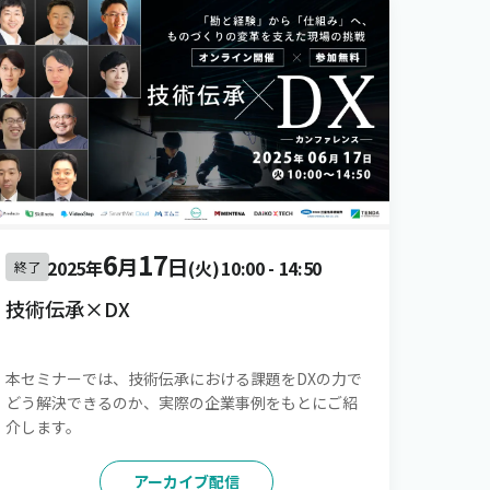
6
17
月
日
2025年
(火)
10:00
-
14:50
終了
技術伝承×DX
本セミナーでは、技術伝承における課題をDXの力で
どう解決できるのか、実際の企業事例をもとにご紹
介します。
アーカイブ配信