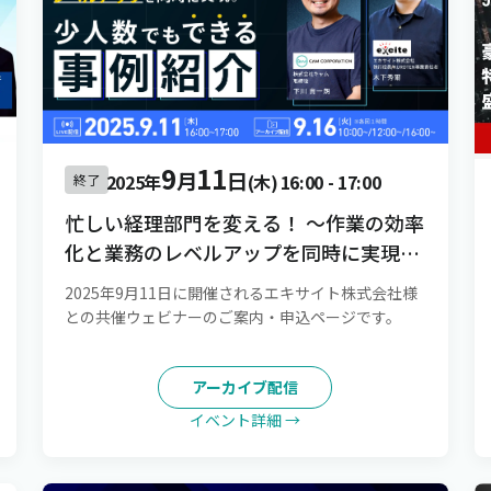
9
11
月
日
2025年
(木)
16:00
-
17:00
終了
忙しい経理部門を変える！ 〜作業の効率
化と業務のレベルアップを同時に実現。
少人数でもできる事例紹介〜
2025年9月11日に開催されるエキサイト株式会社様
との共催ウェビナーのご案内・申込ページです。
アーカイブ配信
イベント詳細 →