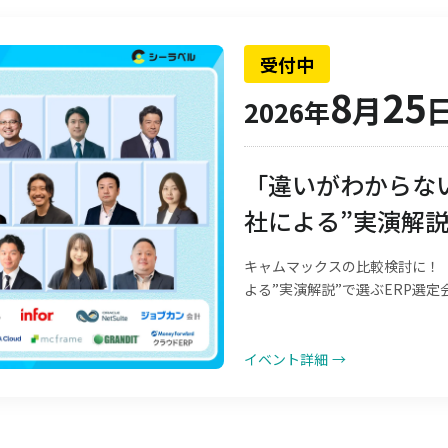
受付中
8
25
月
2026年
「違いがわからない
社による”実演解説
キャムマックスの比較検討に！「
よる”実演解説”で選ぶERP選定
イベント詳細
→