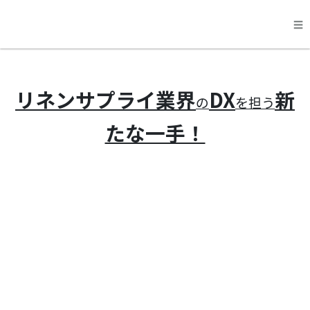
☰
料金
リネンサプライ業界
DX
新
の
を担う
機能
たな一手！
運営会社
申し込み