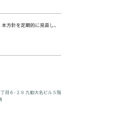
 本方針を定期的に見直し、
丁目６-２８ 九勧大名ビル５階
朗