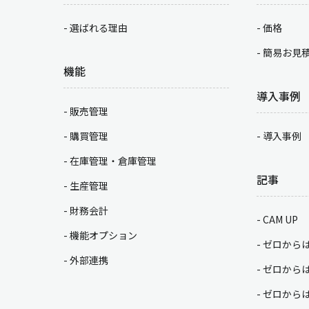
選ばれる理由
価格
簡易お見
機能
導入事例
販売管理
購買管理
導入事例
在庫管理・倉庫管理
記事
生産管理
財務会計
CAM UP
機能オプション
ゼロから
外部連携
ゼロから
ゼロから