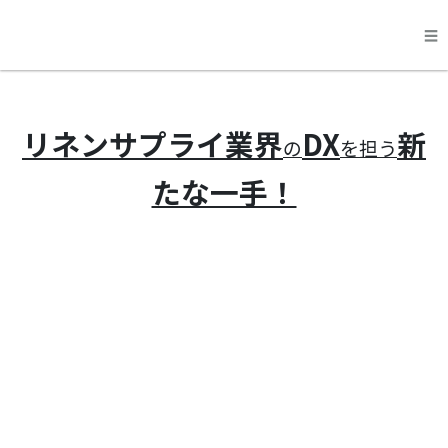
☰
料金
リネンサプライ業界
DX
新
の
を担う
機能
たな一手！
運営会社
申し込み