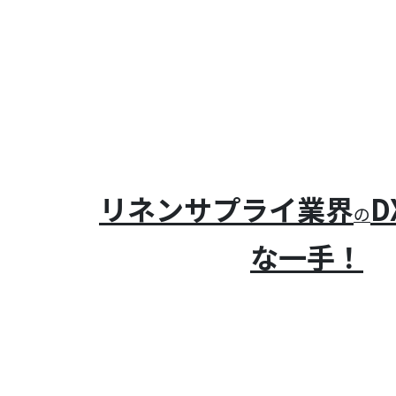
リネンサプライ業界
D
の
な一手！