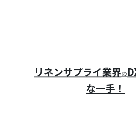
リネンサプライ業界
D
の
な一手！