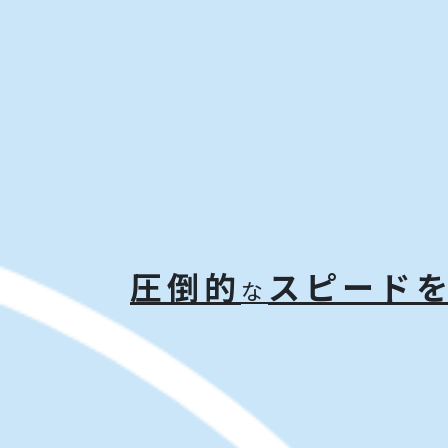
圧倒的
スピード
な