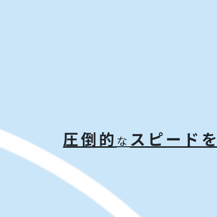
圧倒的
スピード
な