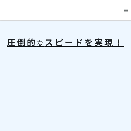
☰
料金
圧倒的
スピードを実現！
な
機能
運営会社
申し込み