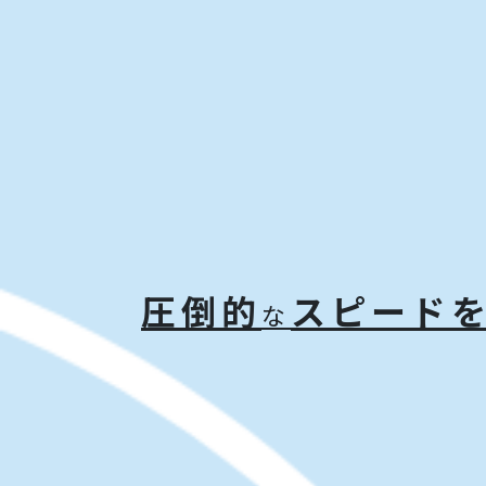
圧倒的
スピード
な