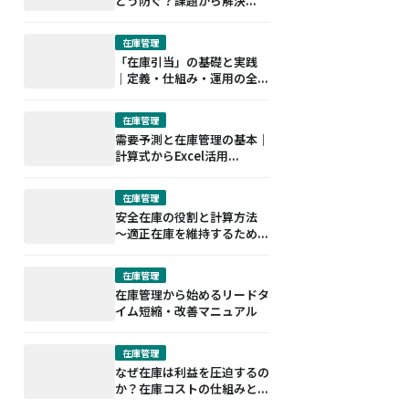
どう防ぐ？課題から解決...
在庫管理
「在庫引当」の基礎と実践
｜定義・仕組み・運用の全...
在庫管理
需要予測と在庫管理の基本｜
計算式からExcel活用...
在庫管理
安全在庫の役割と計算方法
～適正在庫を維持するため...
在庫管理
在庫管理から始めるリードタ
イム短縮・改善マニュアル
在庫管理
なぜ在庫は利益を圧迫するの
か？在庫コストの仕組みと...