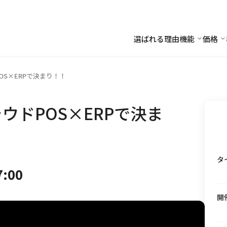
選ばれる理由
機能
価格
機能
価
OS×ERPで決まり！！
ウドPOS×ERPで決ま
タ
7:00
開