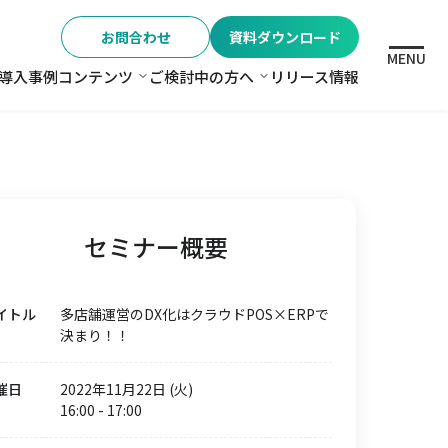
お問合わせ
資料ダウンロード
MENU
導入事例
コンテンツ
ご検討中の方へ
リリース情報
格
コンテンツ
ご検討中の方へ
セミナー概要
イトル
多店舗運営のDX化はクラウドPOS×ERPで
決まり！！
催日
2022年11月22日 (火)
16:00
-
17:00