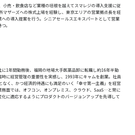
し、小売・飲食店など業種の垣根を越えてスマレジの導入支援に従
引所マザーズへの株式上場を経験し、東京エリアの営業拠点長を経
業への導入提案を行う。シニアセールスエキスパートとして営業
持つ。
社に1年間勤務後、福岡の地場大手医薬品卸に転職し約16年半勤
時に経営管理の重要性を実感し、1993年にキャムを創業。社員
ことなく、かつ経済的待遇にも満足のいく「幸せ第一主義」を経営
務面では、オフコン、オンプレミス、クラウド、SaaS…と常に
変化に適応するようにプロダクトのバージョンアップを先導して