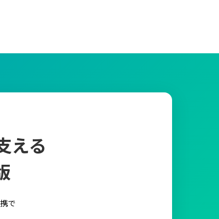
支える
版
携で