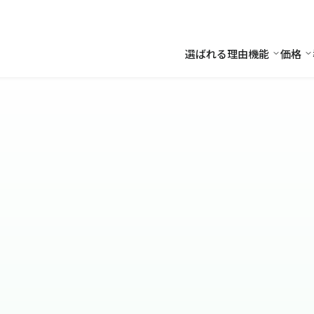
選ばれる理由
機能
価格
機能
価