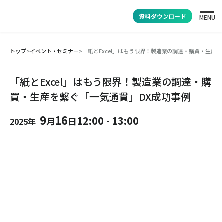
資料ダウンロード
MENU
トップ
>
イベント・セミナー
>
「紙とExcel」はもう限界！製造業の調達・購買・生産
「紙とExcel」はもう限界！製造業の調達・購
買・生産を繋ぐ「一気通貫」DX成功事例
9
16
12:00
-
13:00
月
日
2025年