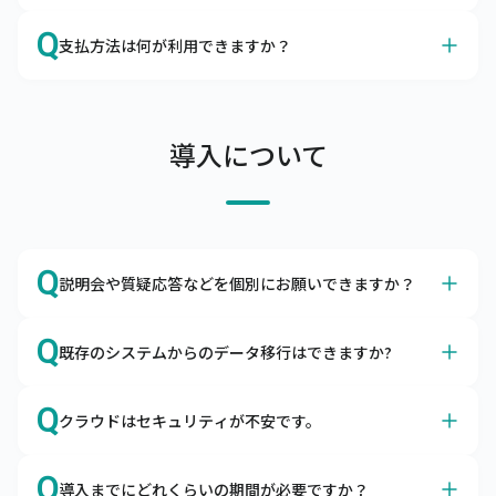
連絡ください。申し入れのない場合は自動更新となりま
A
データの保存期間は10年とさせていただいております。
Q
す。
支払方法は何が利用できますか？
A
当社口座にご利用料金のお振込をお願いします。
支払条件は当月末締め翌月末払い（ただし、支払期限の翌
導入について
月末日が金融機関休業日の場合は前営業日）、支払方法は
当社指定の金融機関の口座へお振込をお願いしておりま
す。

なお、口座引落（口座振替）をご利用できますので、ご希
望の場合はその旨をお申し付けください。
Q
説明会や質疑応答などを個別にお願いできますか？
A
はい、導入前でもお気軽にご相談ください。
Q
既存のシステムからのデータ移行はできますか?
Zoomなどを利用して画面共有をしながら、機能説明や質
疑応答を行っています。不安を払拭できるまでご説明いた
A
はい、データを移行用データフォーマットに編集頂ければ
Q
しますので、お気軽にお問合わせください。
クラウドはセキュリティが不安です。
移行できます。
商品マスタや得意先マスタなどを移行用データフォーマッ
A
キャムマックスは世界最高水準のセキュリティ環境下で稼
トに編集いただき、キャムマックスに取り込むことで移行
Q
導入までにどれくらいの期間が必要ですか？
働します。