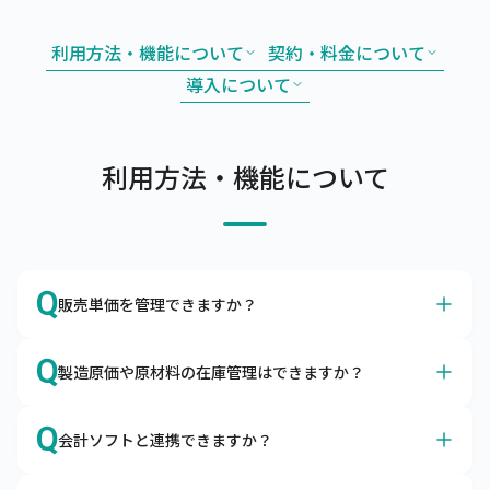
利用方法・機能について
契約・料金について
導入について
利用方法・機能について
Q
販売単価を管理できますか？
A
はい、得意先別やグループ別の販売単価や掛率をマスタで
Q
製造原価や原材料の在庫管理はできますか？
管理できます。
販売単価マスタやグループ別販売単価マスタを利用するこ
A
はい、製造原価や原材料の在庫も管理できます。
とによって、取引先ごとの単価を調整したり、掛率を変更
Q
会計ソフトと連携できますか？
構成品をマスタ登録して所要量計算や原価管理ができま
したりすることが可能です。
す。また、原材料の発注・仕入や入出庫も合わせて管理い
はい、各種会計ソフトと連携可能です。