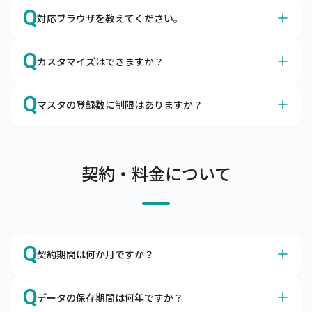
A
はい、サイズやカラーも、商品マスタに登録いただけま
Q
対応ブラウザを教えてください。
す。
キャムマックスはアパレルの導入実績も多数ございます。

A
Google Chromeを推奨しております。
カラーマスタ、サイズマスタはもちろん、メーカーマスタ
Q
カスタマイズはできますか？
日本国内で最大のシェアを誇るブラウザ、Google 
やセットマスタの項目があるので、問題なくご利用いただ
Chromeは無料でダウンロードできます。

けます。
A
カスタマイズは承っておりませんが、ノンカスタマイズで
Q
ブラウザによる動作の不備、不具合を避けるために
マスタの登録数に制限はありますか？
も柔軟にご利用いただけます
Google Chrome以外のブラウザのご利用はお控えくださ
キャムマックスはカスタマイズなしでも、機能的にご利用
A
い。
商品マスタ、得意先マスタは10万件まで、リアル店舗は
いただけるERPとして開発されました。

100店舗まで登録可能です。
項目の追加や削除、機能の表示・非表示はお客さま自身で
サーバへの負荷を考慮し、上記制限内でのご利用をお願い
契約・料金について
設定できるようになっております。

しています。

また、キャムマックスは初回リリース後も積極的に機能追
上記制限を超えてご利用したい場合は、別途ご相談くださ
加や改善を行っています。

い。
ぜひ、キャムマックスで実現したい要件をお問合わせくだ
さい。標準機能での実現方法をご提案いたします。
Q
契約期間は何か月ですか？
A
本サービスの契約期間は利用開始日より1年間です。
Q
データの保存期間は何年ですか？
解約をご希望の場合は、契約期間満了の2か月前までにご