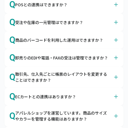
A
Q
ただけます。
POSとの連携はできますか？
キャムマックスで売上・入金・仕入・支払などの仕訳デー
タを出力できますので、会計ソフトで取り込んでご利用い
A
はい、各種POSサービスと連携可能です。
Q
ただけます。
受注や在庫の一元管理はできますか？
スマレジ・SquareのPOSレジとapi連携しています。それ
以外のPOSサービスはデータ取り込み機能で連携が可能で
A
はい、あらゆる販売チャネルからの受注を一元管理できま
Q
す。
商品のバーコードを利用した運用はできますか？
す。
自社ECやモール、店舗、卸の受注を一元管理できます。
A
はい、入荷検品や棚卸の際にご利用いただけます。
共通の在庫をリアルタイムに引き当てるため、欠品の予防
Q
卸売りのEDIや電話・FAXの受注は管理できますか？
ハンディターミナルとの連携はもちろん、スマートフォン
や適正在庫の実現をサポートします。
にバーコードリーダーを接続してキャムマックスのピッキ
A
はい、EDI・電話・FAXの受注も一元管理できます。
ング機能をご利用いただくことも可能です。
取引先、仕入先ごとに帳票のレイアウトを変更する
Q
キャムマックスにはEDIデータの取込機能と受注入力機能
ことはできますか？
がございます。受注から出荷・請求まで管理できます。
A
オプションの帳票作成ツールとの連携で可能です。
Q
ECカートとの連携はありますか？
キャムマックスは帳票作成ツールと連携が可能です。自由
に帳票を作成いただけます。
A
はい、各種カートとの連携が可能です。
アパレルショップを運営しています。商品のサイズ
Q
キャムマックスはBカートやCOLOR MEなど、各種カート
やカラーを管理する機能はありますか？
からの受注を取り込むことが可能です。