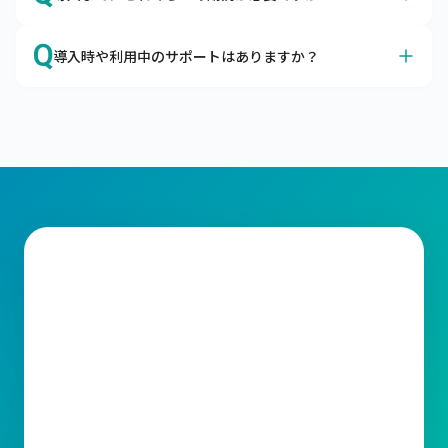
が可能です。
クラウドサービスに対するセキュリティの不安、よくわか
A
オプション機能の有無などによって前後しますが、最短２
ります。

Q
導入時や利用中のサポートはありますか？
か月ほどで本番稼働が可能です。
企業の情報システムを取り巻く脅威から大切なデータを守
最短3営業日でキャムマックスを導入いただけます。

るための考え方として、「セキュリティの3要素」があり
A
はい、トライアル期間よりすべてのサポートがご利用いた
キャムマックスではお客さまに納得してご契約いただくた
ます。

だけます。
めに、60日間の無料トライアルもご用意しております。

メールやコミュニティサイトにてサポートをご利用いただ
キャムマックスはこの3要素を堅実に守り、充分なセキュ
標準機能はすべてご確認いただけますので、ご検討をより
けます。

リティ対策を行っております。
スムーズに行うための材料としてご利用ください。
ライセンスの変更、操作方法など、ご不明な点がございま
したらお気軽に当社サポート窓口までお問合わせくださ
い。スピーディーな対応をお約束いたします。