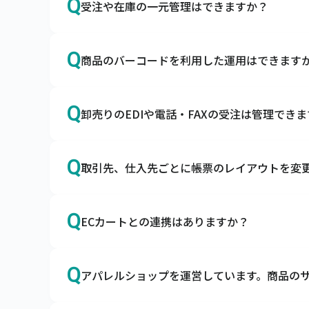
Q
受注や在庫の一元管理はできますか？
スマレジ・SquareのPOSレジとapi連携
A
はい、あらゆる販売チャネルからの受注を一
Q
商品のバーコードを利用した運用はできます
自社ECやモール、店舗、卸の受注を一元管理
A
はい、入荷検品や棚卸の際にご利用いただけ
Q
卸売りのEDIや電話・FAXの受注は管理でき
ハンディターミナルとの連携はもちろん、ス
す。
A
はい、EDI・電話・FAXの受注も一元管理でき
Q
取引先、仕入先ごとに帳票のレイアウトを変
キャムマックスにはEDIデータの取込機能と
A
オプションの帳票作成ツールとの連携で可能
Q
ECカートとの連携はありますか？
キャムマックスは帳票作成ツールと連携が可
A
はい、各種カートとの連携が可能です。
Q
アパレルショップを運営しています。商品の
キャムマックスはBカートやCOLOR MEな