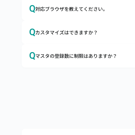
A
はい、サイズやカラーも、商品マスタに登録
Q
対応ブラウザを教えてください。
キャムマックスはアパレルの導入実績も多数ご
カラーマスタ、サイズマスタはもちろん、メ
A
Google Chromeを推奨しております。
Q
カスタマイズはできますか？
日本国内で最大のシェアを誇るブラウザ、Googl
ブラウザによる動作の不備、不具合を避けるために
A
カスタマイズは承っておりませんが、ノンカ
Q
マスタの登録数に制限はありますか？
キャムマックスはカスタマイズなしでも、機能
項目の追加や削除、機能の表示・非表示はお客
A
商品マスタ、得意先マスタは10万件まで、リア
また、キャムマックスは初回リリース後も積極
サーバへの負荷を考慮し、上記制限内でのご利
ぜひ、キャムマックスで実現したい要件をお
上記制限を超えてご利用したい場合は、別途