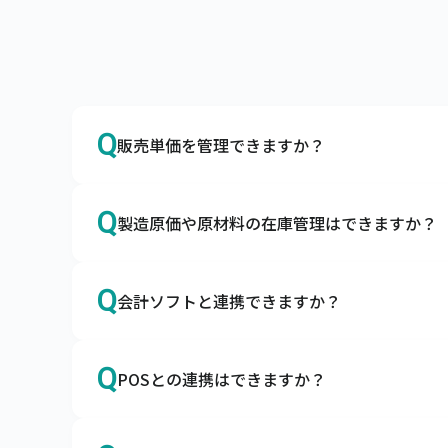
Q
販売単価を管理できますか？
A
はい、得意先別やグループ別の販売単価や掛
Q
製造原価や原材料の在庫管理はできますか？
販売単価マスタやグループ別販売単価マスタ
A
はい、製造原価や原材料の在庫も管理できま
Q
会計ソフトと連携できますか？
構成品をマスタ登録して所要量計算や原価管
A
はい、各種会計ソフトと連携可能です。
Q
POSとの連携はできますか？
キャムマックスで売上・入金・仕入・支払な
A
はい、各種POSサービスと連携可能です。