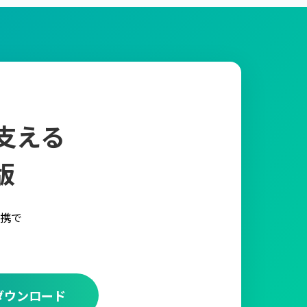
支える
版
携で
ダウンロード