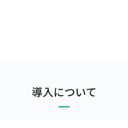
です。
月前までにご連絡ください。申し入れのない場合は自動更新とな
おります。
す。
支払期限の翌月末日が金融機関休業日の場合は前営業日）、支
導入について
すので、ご希望の場合はその旨をお申し付けください。