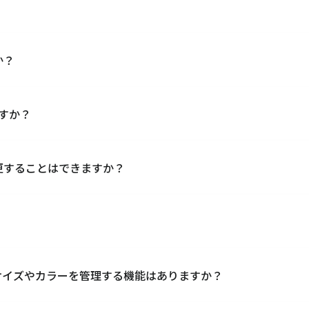
しています。それ以外のPOSサービスはデータ取り込み機能で連携
元管理できます。
か？
できます。共通の在庫をリアルタイムに引き当てるため、欠品
ます。
ますか？
マートフォンにバーコードリーダーを接続してキャムマックス
ます。
更することはできますか？
受注入力機能がございます。受注から出荷・請求まで管理できま
です。
能です。自由に帳票を作成いただけます。
サイズやカラーを管理する機能はありますか？
ど、各種カートからの受注を取り込むことが可能です。