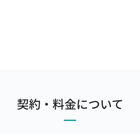
いただけます。
ざいます。

ーカーマスタやセットマスタの項目があるので、問題なくご利
e Chromeは無料でダウンロードできます。

Google Chrome以外のブラウザのご利用はお控えくださ
スタマイズでも柔軟にご利用いただけます
的にご利用いただけるERPとして開発されました。

さま自身で設定できるようになっております。

ル店舗は100店舗まで登録可能です。
的に機能追加や改善を行っています。

用をお願いしています。

問合わせください。標準機能での実現方法をご提案いたします
ご相談ください。
契約・料金について