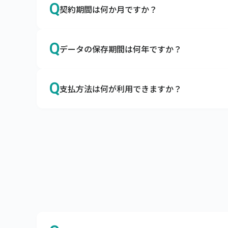
Q
契約期間は何か月ですか？
A
本サービスの契約期間は利用開始日より1年間
Q
データの保存期間は何年ですか？
解約をご希望の場合は、契約期間満了の2か
A
データの保存期間は10年とさせていただいて
Q
支払方法は何が利用できますか？
A
当社口座にご利用料金のお振込をお願いしま
支払条件は当月末締め翌月末払い（ただし、
願いしております。

なお、口座引落（口座振替）をご利用できま