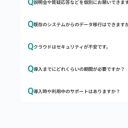
Q
説明会や質疑応答などを個別にお願いできま
A
はい、導入前でもお気軽にご相談ください。
Q
既存のシステムからのデータ移行はできますか
Zoomなどを利用して画面共有をしながら、
い。
A
はい、データを移行用データフォーマットに
Q
クラウドはセキュリティが不安です。
商品マスタや得意先マスタなどを移行用デー
A
キャムマックスは世界最高水準のセキュリテ
Q
導入までにどれくらいの期間が必要ですか？
クラウドサービスに対するセキュリティの不安
企業の情報システムを取り巻く脅威から大切な
A
オプション機能の有無などによって前後しま
キャムマックスはこの3要素を堅実に守り、充
Q
導入時や利用中のサポートはありますか？
最短3営業日でキャムマックスを導入いただけま
キャムマックスではお客さまに納得してご契約
A
はい、トライアル期間よりすべてのサポート
標準機能はすべてご確認いただけますので、
メールやコミュニティサイトにてサポートをご
ライセンスの変更、操作方法など、ご不明な