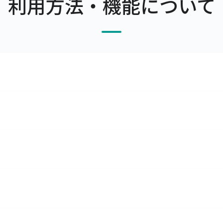
利用方法・機能について
率をマスタで管理できます。
を利用することによって、取引先ごとの単価を調整したり、掛率
す。
理ができます。また、原材料の発注・仕入や入出庫も合わせて
どの仕訳データを出力できますので、会計ソフトで取り込んで