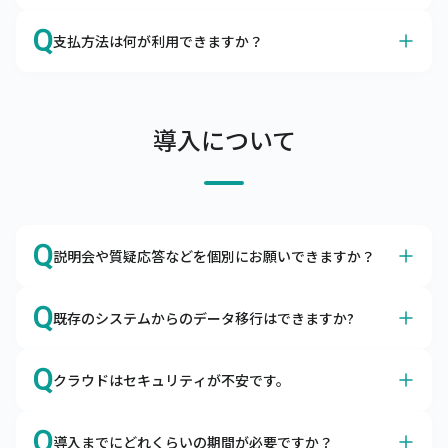
連絡ください。申し入れのない場合は自動更新となりま
A
データの保存期間は10年とさせていただいております。
Q
す。
支払方法は何が利用できますか？
A
当社口座にご利用料金のお振込をお願いします。
支払条件は当月末締め翌月末払い（ただし、支払期限の翌
導入について
月末日が金融機関休業日の場合は前営業日）、支払方法は
当社指定の金融機関の口座へお振込をお願いしておりま
す。

なお、口座引落（口座振替）をご利用できますので、ご希
望の場合はその旨をお申し付けください。
Q
説明会や質疑応答などを個別にお願いできますか？
A
はい、導入前でもお気軽にご相談ください。
Q
既存のシステムからのデータ移行はできますか?
Zoomなどを利用して画面共有をしながら、機能説明や質
疑応答を行っています。不安を払拭できるまでご説明いた
A
はい、データを移行用データフォーマットに編集頂ければ
Q
しますので、お気軽にお問合わせください。
クラウドはセキュリティが不安です。
移行できます。
商品マスタや得意先マスタなどを移行用データフォーマッ
A
キャムマックスは世界最高水準のセキュリティ環境下で稼
トに編集いただき、キャムマックスに取り込むことで移行
Q
導入までにどれくらいの期間が必要ですか？
働します。