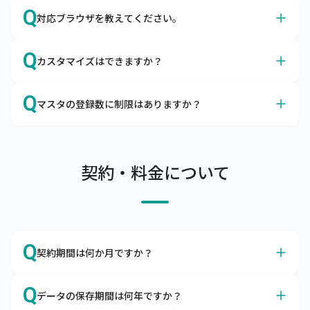
A
はい、サイズやカラーも、商品マスタに登録いただけま
Q
対応ブラウザを教えてください。
す。
キャムマックスはアパレルの導入実績も多数ございます。

A
Google Chromeを推奨しております。
カラーマスタ、サイズマスタはもちろん、メーカーマスタ
Q
カスタマイズはできますか？
日本国内で最大のシェアを誇るブラウザ、Google 
やセットマスタの項目があるので、問題なくご利用いただ
Chromeは無料でダウンロードできます。

けます。
A
カスタマイズは承っておりませんが、ノンカスタマイズで
Q
ブラウザによる動作の不備、不具合を避けるために
マスタの登録数に制限はありますか？
も柔軟にご利用いただけます
Google Chrome以外のブラウザのご利用はお控えくださ
キャムマックスはカスタマイズなしでも、機能的にご利用
A
い。
商品マスタ、得意先マスタは10万件まで、リアル店舗は
いただけるERPとして開発されました。

100店舗まで登録可能です。
項目の追加や削除、機能の表示・非表示はお客さま自身で
サーバへの負荷を考慮し、上記制限内でのご利用をお願い
契約・料金について
設定できるようになっております。

しています。

また、キャムマックスは初回リリース後も積極的に機能追
上記制限を超えてご利用したい場合は、別途ご相談くださ
加や改善を行っています。

い。
ぜひ、キャムマックスで実現したい要件をお問合わせくだ
さい。標準機能での実現方法をご提案いたします。
Q
契約期間は何か月ですか？
A
本サービスの契約期間は利用開始日より1年間です。
Q
データの保存期間は何年ですか？
解約をご希望の場合は、契約期間満了の2か月前までにご