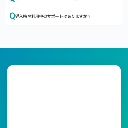
が可能です。
クラウドサービスに対するセキュリティの不安、よくわか
A
オプション機能の有無などによって前後しますが、最短２
ります。

Q
導入時や利用中のサポートはありますか？
か月ほどで本番稼働が可能です。
企業の情報システムを取り巻く脅威から大切なデータを守
最短3営業日でキャムマックスを導入いただけます。

るための考え方として、「セキュリティの3要素」があり
A
はい、トライアル期間よりすべてのサポートがご利用いた
キャムマックスではお客さまに納得してご契約いただくた
ます。

だけます。
めに、60日間の無料トライアルもご用意しております。

メールやコミュニティサイトにてサポートをご利用いただ
キャムマックスはこの3要素を堅実に守り、充分なセキュ
標準機能はすべてご確認いただけますので、ご検討をより
けます。

リティ対策を行っております。
スムーズに行うための材料としてご利用ください。
ライセンスの変更、操作方法など、ご不明な点がございま
したらお気軽に当社サポート窓口までお問合わせくださ
い。スピーディーな対応をお約束いたします。