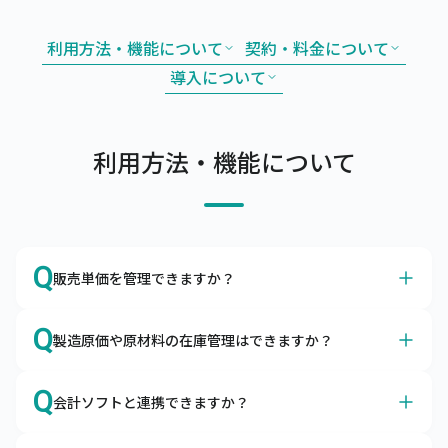
利用方法・機能について
契約・料金について
導入について
利用方法・機能について
Q
販売単価を管理できますか？
A
はい、得意先別やグループ別の販売単価や掛率をマスタで
Q
製造原価や原材料の在庫管理はできますか？
管理できます。
販売単価マスタやグループ別販売単価マスタを利用するこ
A
はい、製造原価や原材料の在庫も管理できます。
とによって、取引先ごとの単価を調整したり、掛率を変更
Q
会計ソフトと連携できますか？
構成品をマスタ登録して所要量計算や原価管理ができま
したりすることが可能です。
す。また、原材料の発注・仕入や入出庫も合わせて管理い
はい、各種会計ソフトと連携可能です。