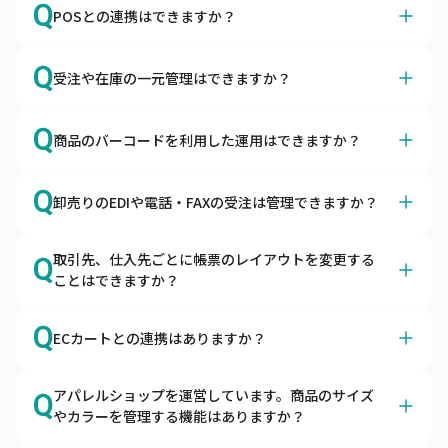
A
Q
ただけます。
POSとの連携はできますか？
キャムマックスで売上・入金・仕入・支払などの仕訳デー
タを出力できますので、会計ソフトで取り込んでご利用い
A
はい、各種POSサービスと連携可能です。
Q
ただけます。
受注や在庫の一元管理はできますか？
スマレジ・SquareのPOSレジとapi連携しています。それ
以外のPOSサービスはデータ取り込み機能で連携が可能で
A
はい、あらゆる販売チャネルからの受注を一元管理できま
Q
す。
商品のバーコードを利用した運用はできますか？
す。
自社ECやモール、店舗、卸の受注を一元管理できます。
A
はい、入荷検品や棚卸の際にご利用いただけます。
共通の在庫をリアルタイムに引き当てるため、欠品の予防
Q
卸売りのEDIや電話・FAXの受注は管理できますか？
ハンディターミナルとの連携はもちろん、スマートフォン
や適正在庫の実現をサポートします。
にバーコードリーダーを接続してキャムマックスのピッキ
A
はい、EDI・電話・FAXの受注も一元管理できます。
ング機能をご利用いただくことも可能です。
取引先、仕入先ごとに帳票のレイアウトを変更する
Q
キャムマックスにはEDIデータの取込機能と受注入力機能
ことはできますか？
がございます。受注から出荷・請求まで管理できます。
A
オプションの帳票作成ツールとの連携で可能です。
Q
ECカートとの連携はありますか？
キャムマックスは帳票作成ツールと連携が可能です。自由
に帳票を作成いただけます。
A
はい、各種カートとの連携が可能です。
アパレルショップを運営しています。商品のサイズ
Q
キャムマックスはBカートやCOLOR MEなど、各種カート
やカラーを管理する機能はありますか？
からの受注を取り込むことが可能です。