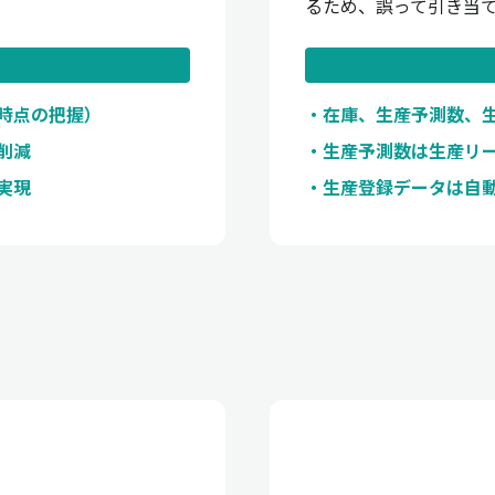
るため、誤って引き当
時点の把握）
在庫、生産予測数、
削減
生産予測数は生産リ
実現
生産登録データは自