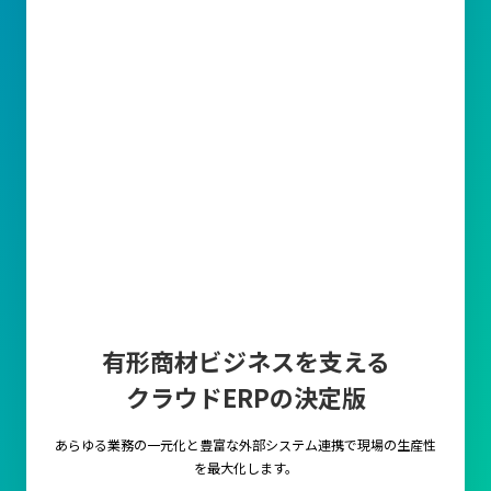
逆に、在庫管理が不十分であると欠品による販売機会の損失や過
剰在庫によるコスト増加、資金流動性の悪化といった問題が発生
します。特に小売業や製造業では、売上や顧客満足度に直結する
ことがあるため常に適正な在庫数が求められます。
このように在庫管理能力を高めることで、生産性が向上し企業と
しての成長にもつながっていきます。
効率的な在庫管理方法とは？
ロケーション管理
倉庫や保管エリアにおける在庫の物理的な配置を最適化する管理
手法です。
この手法では、商品を倉庫内の特定の位置に固定する『固定ロケ
有形商材ビジネスを支える
ーション管理』や、空いているスペースを効率的に利用する『フ
リーロケーション』などが用いられます。
クラウドERPの決定版
固定ロケーション管理は、商品の取り出しが迅速で簡単になる一
方、スペースの利用効率が低下することがあります。
あらゆる業務の一元化と豊富な外部システム連携で
現場の生産性
一方、フリーロケーションはスペースを柔軟に活用できるため、
を最大化します。
特に在庫量が多く変動の激しい環境に適しています。