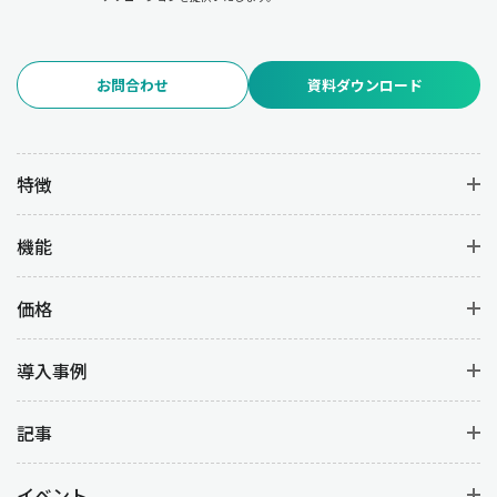
去の販売データや需要予測を活用することで、各商品の重要度を
的確に分類することができます。
お問合わせ
資料ダウンロード
ある食品メーカーでは、売れ筋商品の在庫量をAランクとして強化
し、消費期限の近い商品を早期に処分することで廃棄ロスを削減
した成功事例があります。また、アパレル業界ではABC分析を基
に在庫配置を見直し、売れ筋商品の欠品率を低下させた結果、売
特徴
上の増加と在庫管理コストの削減を両立しています。
機能
在庫管理におけるメリット：コスト削減と業
務効率化を実現
価格
在庫管理を適切に行うことで、企業はコスト削減と業務効率化の
導入事例
両方を実現できます。
・コスト削減
記事
保管コストの削減、廃棄ロスの低減、過剰在庫の回避。
イベント