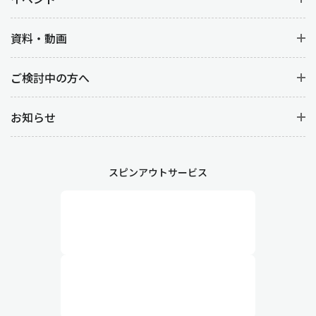
・業務効率化
資料・動画
在庫関連の業務にかかる時間や手間を減らし、従業員がより付加
価値の高い業務に専念。
ご検討中の方へ
お知らせ
在庫の最適化により、倉庫スペースを有効活用することで保管コ
ストが削減されることはもちろん、在庫状況が常に把握できる状
態になれば欠品や過剰在庫のリスクを大幅に低減できます。
スピンアウトサービス
業務フローを見直し、属人化をふせぐ
適切な在庫管理には、業務フローの見直しも欠かせません。
在庫管理が属人的化している場合は、とても効率的とは言えませ
ん。改善するためには、業務フロー全体を俯瞰的に見直し、無駄
な工程や非効率な手順を排除し、誰でも作業ができるよう平準化
する必要があります。
例えば、発注・入荷・検品・管理といった全体の流れを最適化す
ることで、在庫補充がスムーズになるのはもちろん、管理方法を