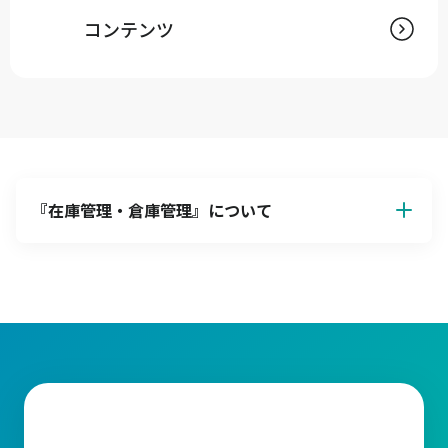
コンテンツ
『
在庫管理・倉庫管理
』について
【在庫管理の基本】目的とその重要性
在庫管理とは、企業が顧客の需要に迅速かつ正確に対応できるよ
うに必要な量の在庫を適切な場所で確保することにあります。在
庫が過剰にならないように管理することで保管コストを抑え、収
益性を最大化することができます。