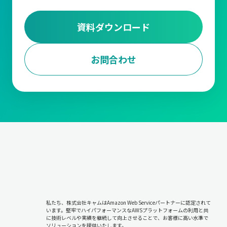
あるEC企業では、ピッキング作業の効率を高めるためにロケーシ
資料ダウンロード
ョン管理を導入し、頻繁に注文される商品を作業動線の近くに配
置することで、ピッキング作業の時間を大幅に短縮しました。
お問合わせ
また、ある医薬品業界の企業では、温度管理が必要な商品を専用
エリアに配置することで、品質を保ちながら効率的な在庫管理を
実現しています。
ABC分析
『ABC分析』は、在庫品を売上貢献度や利益率に基づいて分類
し、それぞれに異なる管理方針を適用する手法です。
売上や需要の多い商品をAランクとして重点管理し、管理の手間
をかける必要が少ない商品をBランク、Cランクとして分類しま
す。Aランク商品には欠品を防ぐための集中管理が求められます
が、Cランク商品については在庫量を最小限に抑えることで、リソ
ースの無駄を防ぎます。
私たち、株式会社キャムはAmazon Web Serviceパートナーに認定されて
います。堅牢でハイパフォーマンスなAWSプラットフォームの利用と共
に技術レベルや実績を継続して向上させることで、お客様に高い水準で
この『ABC分析』には正確なデータ収集と分析が不可欠です。過
ソリューションを提供いたします。