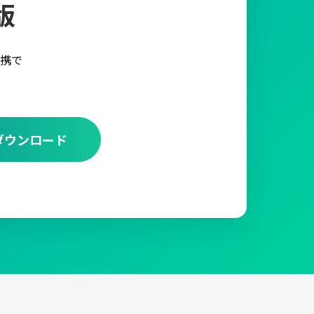
版
携で
ダウンロード