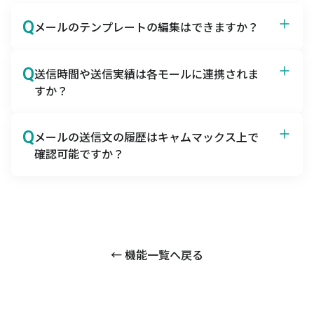
Q
メールのテンプレートの編集はできますか？
A
メールテンプレートは編集可能です。また、cc,Bcc、
Q
送信時間や送信実績は各モールに連携されま
Reply_to の設定が可能です。
すか？
A
連携されません。
Q
メールの送信文の履歴はキャムマックス上で
確認可能ですか？
A
キャムマックス上では確認できませんが、Bccに自社
アドレスを設定することでメールソフトなどで確認が
可能です。
← 機能一覧へ戻る