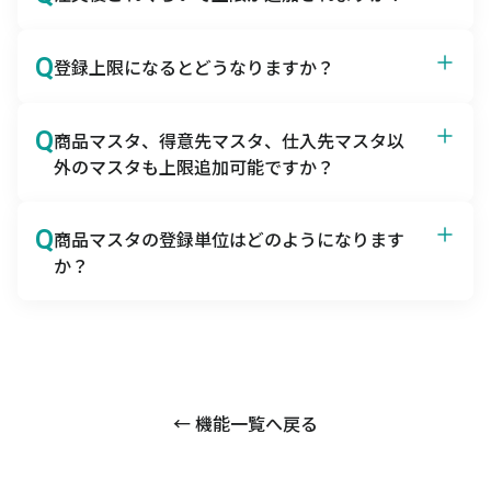
A
注文書受領後1～2営業日で上限追加対応が可能です。
Q
登録上限になるとどうなりますか？
A
アラートが出て登録が行えません。
Q
商品マスタ、得意先マスタ、仕入先マスタ以
外のマスタも上限追加可能ですか？
A
その他マスタについては対応しておりません。
Q
商品マスタの登録単位はどのようになります
か？
A
最小の管理単位（SKU）になります。
← 機能一覧へ戻る