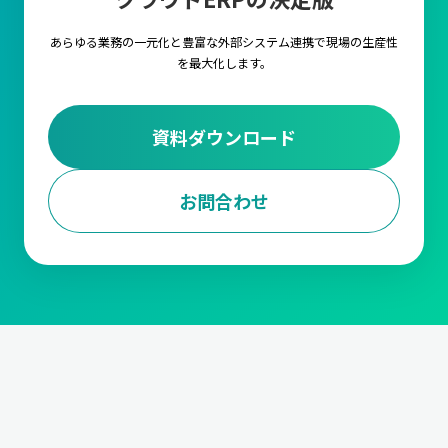
します。
あらゆる業務の一元化と豊富な外部システム連携で
現場の生産性
3.調達・購買計画
を最大化します。
調達・購買計画は、生産に必要な原材料や部品を適時に調達する
ための計画を立てる業務です。
仕入先の選定や、契約管理から発
注量や発注タイミングの決定、資材の入荷管理と在庫調整
までの
資料ダウンロード
対応が求められます。
また、受注データに基づいて、必要な資材を適切なタイミングで
確保します。
お問合わせ
4.工程計画
工程計画は、生産における各工程のスケジュールを管理する業務
です。
各工程の作業内容と手順の設定や段取り時間の短縮、ボト
ルネックの解消や生産ラインの効率化
などや、生産能力の最大化
においても非常に重要な要素となります。
5.進捗管理
製造の進捗を管理する業務です。生産が計画通りに行われている
か
生産ラインの進捗状況をモニタリング
して、遅延などがあれば