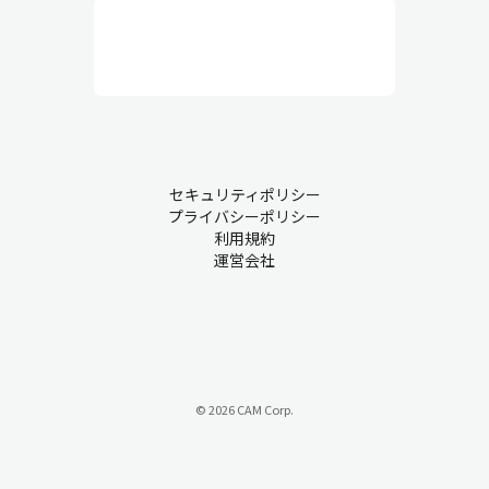
行と品質維持を目的としていて、人員配置、作業環境、安全衛
生、設備保全、作業員の管理などを総合的にコントロールしま
す。実務的な業務が中心で、作業員とのコミュニケーションも非
常に重要です。
生産管理・現場での課題について
セキュリティポリシー
プライバシーポリシー
製造業において、業務が慣習的にアナログ管理されているものも
利用規約
運営会社
少なくありません。こうした背景から、多くの企業が持つ課題を
ご紹介します。
課題① 属人化
『ベテランのAさんが急に休むと、代わりに入れるスタッフがいな
い…』
© 2026 CAM Corp.
属人化は、特定の従業員が特定の業務の中心を担い、その経験や
スキルに過度に依存する状態を指します。このような状況では、