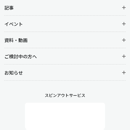
原価管理は、生産活動にかかるコスト管理を行う業務です。
製品
別、工程別の原価計算
から材料費を明確にすることはもちろん、
記事
人件コスト(労務費)など
コストデータの分析
をすることで、製品ご
との収益性を向上させます。
イベント
工程管理や製造管理との違い
資料・動画
生産管理と似ている言葉に『工程管理』や『製造管理』がありま
ご検討中の方へ
す。どちらも生産管理に基づく管理業務ですが、以下の違いがあ
ります。
お知らせ
工程管理
製造において各工程が計画通りに進むように管理する業務です。
詳細なスケジューリングや、作業の順序や時間、段取り替えなど
スピンアウトサービス
生産工程そのものを管理します。また、作業が遅延した場合や予
期せぬトラブルが発生した際には、迅速な対応が求められます。
製造管理
現場における生産活動を直接管理する業務です。作業の円滑な進