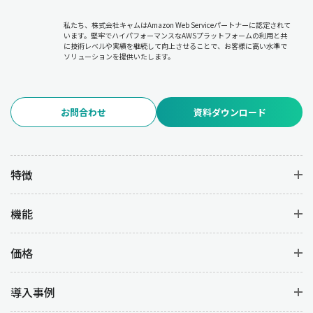
必要に応じた計画の修正やリソースの再配分について
各部門と調
整を行います。
私たち、株式会社キャムはAmazon Web Serviceパートナーに認定されて
います。堅牢でハイパフォーマンスなAWSプラットフォームの利用と共
に技術レベルや実績を継続して向上させることで、お客様に高い水準で
6.品質管理
ソリューションを提供いたします。
品質管理は、生産過程および完成品の品質を維持・向上させるた
めの管理業務です。
品質基準の設定と遵守、品質検査の実施と不
良品の分析、品質改善(PDCAサイクルの実行)
を行うことで、不良
お問合わせ
資料ダウンロード
品の発生を防いで高品質な製品を安定して生産することを目的と
しています。
7.在庫管理
特徴
在庫管理は、資材・仕掛品・完成品の在庫を適正に管理して過剰
在庫や欠品を防ぐ業務です。
在庫状況のモニタリング
により在庫
機能
コストを最小限に抑えつつ、
発注タイミングの決定と発注業務の
管理
を行うことで必要な資材を確実に供給します。また、
在庫配
置やロケーション管理の最適化を図
ることで、業務の効率を上げ
価格
ることができます。
導入事例
8.原価管理