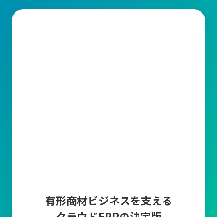
生産管理とは？
生産管理とは、製品の計画から出荷までの製造工程全体を統括す
る業務です。その中で、品質(Quality)、コスト(Cost)、納期
(Delivery)を適切に管理することが求められています。
生産管理の主な業務内容
1.需要予測・受注管理
販売計画に基づいた需要予測や
市場調査、販売データ
から算出し
たり、顧客から
受注した情報の入力とそれらを管理する
業務で
す。正確な需要予測と受注管理により、生産計画の精度を高めて
過剰在庫や欠品を防止します。
2.生産計画
生産計画は、需要予測と受注情報をもとに「いつ、どの製品を、
どれだけ生産するか」を具体的に計画する業務です。
生産ライン
の稼働計画の作成や人員配置や設備利用の最適化など、
生産に要
有形商材ビジネスを支える
する資材(原材料・部品など)を明確にして
生産スケジュールを調整
クラウドERPの決定版