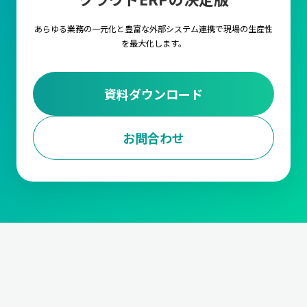
します。
あらゆる業務の一元化と豊富な外部システム連携で
現場の生産性
3.調達・購買計画
を最大化します。
調達・購買計画は、生産に必要な原材料や部品を適時に調達する
ための計画を立てる業務です。
仕入先の選定や、契約管理から発
注量や発注タイミングの決定、資材の入荷管理と在庫調整
までの
資料ダウンロード
対応が求められます。
また、受注データに基づいて、必要な資材を適切なタイミングで
確保します。
お問合わせ
4.工程計画
工程計画は、生産における各工程のスケジュールを管理する業務
です。
各工程の作業内容と手順の設定や段取り時間の短縮、ボト
ルネックの解消や生産ラインの効率化
などや、生産能力の最大化
においても非常に重要な要素となります。
5.進捗管理
製造の進捗を管理する業務です。生産が計画通りに行われている
か
生産ラインの進捗状況をモニタリング
して、遅延などがあれば