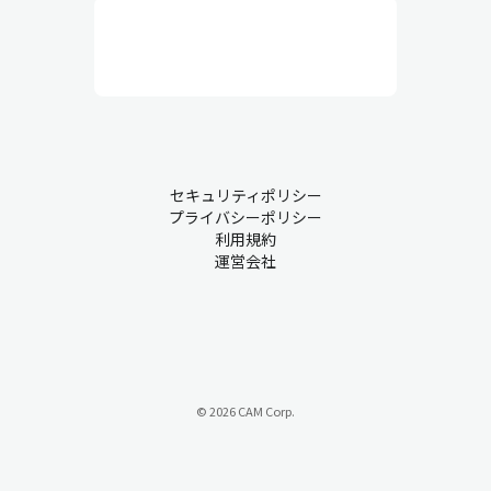
行と品質維持を目的としていて、人員配置、作業環境、安全衛
生、設備保全、作業員の管理などを総合的にコントロールしま
す。実務的な業務が中心で、作業員とのコミュニケーションも非
常に重要です。
生産管理・現場での課題について
セキュリティポリシー
プライバシーポリシー
製造業において、業務が慣習的にアナログ管理されているものも
利用規約
運営会社
少なくありません。こうした背景から、多くの企業が持つ課題を
ご紹介します。
課題① 属人化
『ベテランのAさんが急に休むと、代わりに入れるスタッフがいな
い…』
© 2026 CAM Corp.
属人化は、特定の従業員が特定の業務の中心を担い、その経験や
スキルに過度に依存する状態を指します。このような状況では、