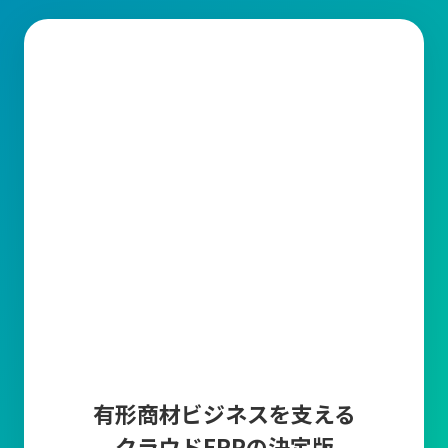
生産管理とは？
生産管理とは、製品の計画から出荷までの製造工程全体を統括す
る業務です。その中で、品質(Quality)、コスト(Cost)、納期
(Delivery)を適切に管理することが求められています。
生産管理の主な業務内容
1.需要予測・受注管理
販売計画に基づいた需要予測や
市場調査、販売データ
から算出し
たり、顧客から
受注した情報の入力とそれらを管理する
業務で
す。正確な需要予測と受注管理により、生産計画の精度を高めて
過剰在庫や欠品を防止します。
2.生産計画
生産計画は、需要予測と受注情報をもとに「いつ、どの製品を、
どれだけ生産するか」を具体的に計画する業務です。
生産ライン
の稼働計画の作成や人員配置や設備利用の最適化など、
生産に要
有形商材ビジネスを支える
する資材(原材料・部品など)を明確にして
生産スケジュールを調整
クラウドERPの決定版