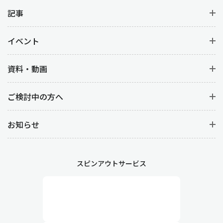
原価管理は、生産活動にかかるコスト管理を行う業務です。
製品
別、工程別の原価計算
から材料費を明確にすることはもちろん、
記事
人件コスト(労務費)など
コストデータの分析
をすることで、製品ご
との収益性を向上させます。
イベント
工程管理や製造管理との違い
資料・動画
生産管理と似ている言葉に『工程管理』や『製造管理』がありま
ご検討中の方へ
す。どちらも生産管理に基づく管理業務ですが、以下の違いがあ
ります。
お知らせ
工程管理
製造において各工程が計画通りに進むように管理する業務です。
詳細なスケジューリングや、作業の順序や時間、段取り替えなど
スピンアウトサービス
生産工程そのものを管理します。また、作業が遅延した場合や予
期せぬトラブルが発生した際には、迅速な対応が求められます。
製造管理
現場における生産活動を直接管理する業務です。作業の円滑な進