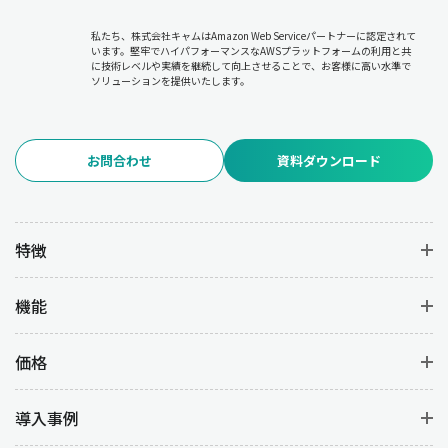
必要に応じた計画の修正やリソースの再配分について
各部門と調
整を行います。
私たち、株式会社キャムはAmazon Web Serviceパートナーに認定されて
います。堅牢でハイパフォーマンスなAWSプラットフォームの利用と共
に技術レベルや実績を継続して向上させることで、お客様に高い水準で
6.品質管理
ソリューションを提供いたします。
品質管理は、生産過程および完成品の品質を維持・向上させるた
めの管理業務です。
品質基準の設定と遵守、品質検査の実施と不
良品の分析、品質改善(PDCAサイクルの実行)
を行うことで、不良
お問合わせ
資料ダウンロード
品の発生を防いで高品質な製品を安定して生産することを目的と
しています。
7.在庫管理
特徴
在庫管理は、資材・仕掛品・完成品の在庫を適正に管理して過剰
在庫や欠品を防ぐ業務です。
在庫状況のモニタリング
により在庫
機能
コストを最小限に抑えつつ、
発注タイミングの決定と発注業務の
管理
を行うことで必要な資材を確実に供給します。また、
在庫配
置やロケーション管理の最適化を図
ることで、業務の効率を上げ
価格
ることができます。
導入事例
8.原価管理