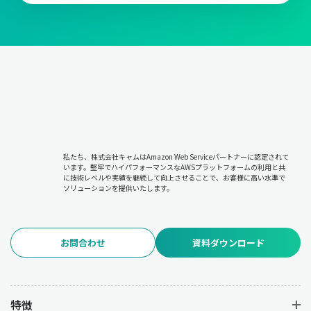
市場価格の調査や交渉を通じて、最適な価格を設定することが求
められます。ただし、価格だけでなく総合的なコスト(輸送費や保
管費を含む)を考慮しなければなりません。仕入先との長期的な関
係を築き、安定した価格での供給を実現することが重要です。
購買管理業務について
購買管理業務の流れについてセクションごとに解説します。
私たち、株式会社キャムはAmazon Web Serviceパートナーに認定されて
います。堅牢でハイパフォーマンスなAWSプラットフォームの利用と共
に技術レベルや実績を継続して向上させることで、お客様に高い水準で
業務1：購買計画の決定
ソリューションを提供いたします。
必要な資材の種類・数量・調達時期を計画します。生産スケジュ
ール、需要予測、在庫状況、予算の制約を考慮して計画を立案し
お問合わせ
資料ダウンロード
ます。計画の正確さが以降の工程に大きな影響を与えるため、慎
重な分析が求められます。
特徴
業務2：仕入先の選定