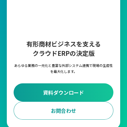
納品後には厳密な品質チェックを行い、問題が発生した際には速
やかに対応する体制を整える必要があります。
数量の確保
適正な数量を確保することは、在庫管理の効率化と生産計画の安
有形商材ビジネスを支える
定性に直結します。数量が多すぎると在庫コストが増加となり、
クラウドERPの決定版
少なすぎると生産や販売に支障をきたすリスクがあります。
あらゆる業務の一元化と豊富な外部システム連携で
現場の生産性
納期の決定
を最大化します。
生産スケジュールの遅れや顧客への納品遅延を招かないために
も、仕入先と事前に納期を明確に設定することはもちろん、定期
資料ダウンロード
的に進捗を確認することが必要です。またトラブルが発生した際
の代替手段を事前に用意しておくことも大切です。
お問合わせ
価格の設定