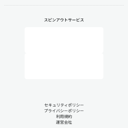
発注後は、仕入先と進捗状況を確認して納品までを管理します。
納期の遅延が起こる場合はリスクを最小化するために他社へ補填
スピンアウトサービス
の発注を行ったり、生産ラインとの調整をする必要があります。
業務6：入荷・検収
納品された資材や物品が発注内容と一致しているかを確認しま
す。数量不足や不良品などの問題が発見された場合は代替品の手
配や返送を行います。
業務7：出荷
調達した資材を他部署に供給する場合は出荷業務が発生します。
配送手配を行い、指定の期日までに納品します。すぐに出荷しな
いものは在庫として保管します。
セキュリティポリシー
プライバシーポリシー
利用規約
業務8：支払い
運営会社