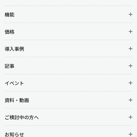
品質・価格・納期・供給能力などをもとに仕入先の選定を行いま
機能
す。仕入先の選定は単なる価格比較ではなく、長期的な関係構築
を視野に入れたうえで、過去の取引実績や市場での評判などを考
価格
慮して検討します。
導入事例
業務3：見積
選定した仕入先に見積を依頼します。価格だけでなく、納期や支
記事
払条件なども含めて比較検討します。
イベント
業務4：発注
資料・動画
見積の結果をもとに正式な発注を行います。発注書には、必要な
資材や商品の詳細・数量・納期・納品場所・価格を明記します。
仕入先と発注内容を双方確認して合意のもとで進めます。
ご検討中の方へ
業務5：納期の管理
お知らせ