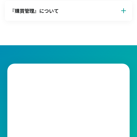
『
購買管理
』について
して機能します。以下、それぞれの原則について詳しく解説しま
す。
仕入先の選定
信頼性の高い仕入先を選ぶことは、安定的な供給と長期的な協力
関係を築くことにつながります。仕入先の選定では、価格・品
質・納期・アフターサービス・企業の信頼性・法令遵守などの基
準を考慮します。
品質の確保
購買品の品質が基準を満たさない場合、生産効率の低下や製品不
良につながるリスクが高まります。したがって、品質基準を明確
に設定して、それを満たす仕入先と取引を行うことが重要です。