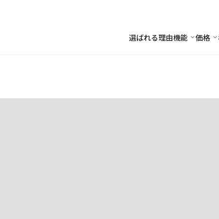
選ばれる理由
機能
価格
機能
価