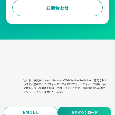
に進めます。
お問合わせ
出荷管理
受注内容をもとに、商品を梱包して顧客への配送手配を行いま
す。商品が指定通りの場所と時間に届けられるよう管理します。
在庫管理
販売や仕入に基づいて在庫状況を把握し、欠品や過剰在庫を防ぎ
ます。適切な在庫を維持することで、販売機会の損失やコスト増
加を抑えます。
請求および入金管理
取引内容に基づき請求書を発行し、顧客からの入金を確認しま
私たち、株式会社キャムはAmazon Web Serviceパートナーに認定されて
す。未入収金の管理やキャッシュフローの安定化を図る重要な工
います。堅牢でハイパフォーマンスなAWSプラットフォームの利用と共
程です。
に技術レベルや実績を継続して向上させることで、お客様に高い水準で
ソリューションを提供いたします。
このような管理の根幹にあるのは『5W1H』の考え方です。
すなわち「誰に・何を・どのように・いつ・どこで・いくらで販
売するのか」という基本情報を正確に管理することが求められま
お問合わせ
資料ダウンロード