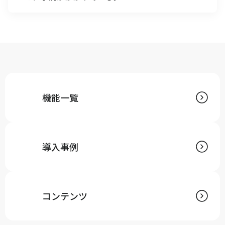
A
ECカートからの注文、モールからの注文は自動でキャ
ムマックスに取込むことが可能です。
出荷完了時には出荷完了ステータスと送り状No.を各
チャネルに返すことで、効率的に受注処理を行いま
す。
機能一覧
導入事例
コンテンツ