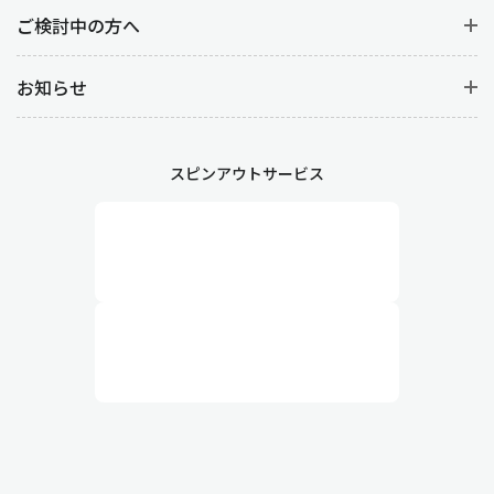
防ぐことができ、結果として売上や顧客満足度の向上につながり
ご検討中の方へ
ます。また、販売データから売れ筋商品を特定することで適切な
在庫補充やマーケティング施策を立案することができます。
お知らせ
販売管理の詳しい業務内容
スピンアウトサービス
1.受注管理：見積から受注まで
受注管理は顧客からの注文を受け付け、その内容を正確に処理す
る業務で、
見積の作成・見積の承認・受注情報の登録
がありま
す。
まずは見積の作成から始まります。見積の段階では、顧客の要望
を細かくヒアリングしたうえで、商品の価格・数量・納期・条件
を提示します。見積書の正確性が、後の契約内容に直結するため
非常に重要です。