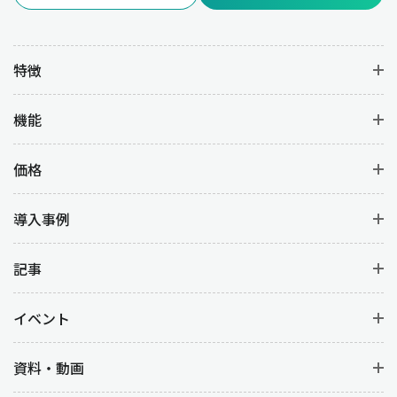
す。
特徴
業種別：販売管理の重要性
機能
販売管理の重要性は業種ごとに異なる課題やニーズがあります。
以下に業種別の特徴と販売管理の例を解説します。
価格
製造業
製造業では、販売管理は生産計画や在庫管理と密接に連携してい
導入事例
ます。販売管理が正確に機能することで、顧客からの受注に基づ
いて適切な生産量を計画して、過剰生産や不足を防ぐことができ
記事
ます。また、受注から納品までのリードタイムを最適化する目的
もあります。
イベント
小売業
資料・動画
小売業では、販売管理を適切に行うことで在庫切れや注文ミスを