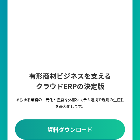
販売管理の目的は利益を最大化すること
販売管理のもっとも重要な目的は、販売管理業務全体を効率化し
てコストを削減することで生産性を向上させることです。
一般的には、営業部門が顧客から受注した情報をもとに、物流部
門で在庫確認や配送手配、そして財務部門での請求書作成や入金
確認など、部署間での業務に直結することとなります。
これらの販売管理業務を適切に行わなければ、業務の遅延やミス
や顧客満足度の低下を招く可能性があります。
有形商材ビジネスを支える
主要な業務
クラウドERPの決定版
見積の作成
顧客の要望に基づき、価格・数量・納期・条件などを記載した見
あらゆる業務の一元化と豊富な外部システム連携で
現場の生産性
積書を作成します。
を最大化します。
受注管理
顧客からの注文内容に対して、在庫状況や出荷スケジュールと連
資料ダウンロード
携します。正確な受注管理により、後続の出荷や請求業務を円滑