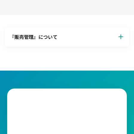
『
販売管理
』について
販売管理
販売管理とは、企業が商品やサービスを顧客に提供する際の一連
の業務を効率的に管理する仕組みです。主に見積管理、受注管
理、入出荷管理、請求管理、在庫管理、仕入管理など業務の範囲
が広いため、いかにして一連の業務を統括し、効率化や正確性向
上を目指すかが鍵となります。