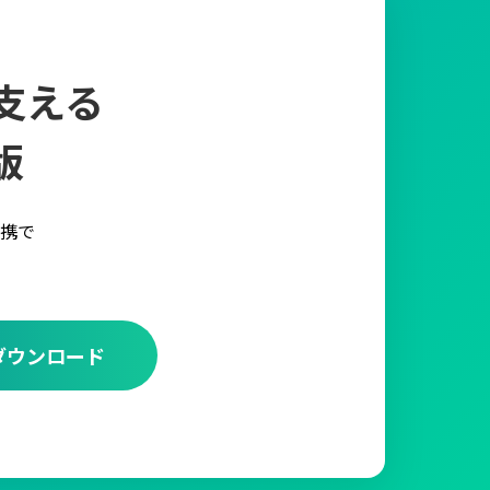
支える
版
携で
ダウンロード