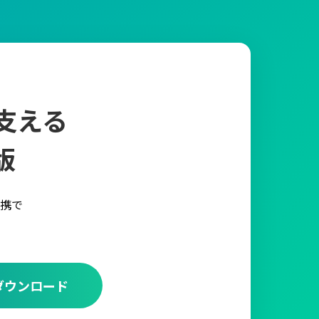
支える
版
携で
ダウンロード