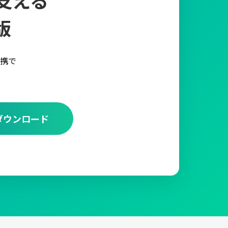
版
携で
ダウンロード