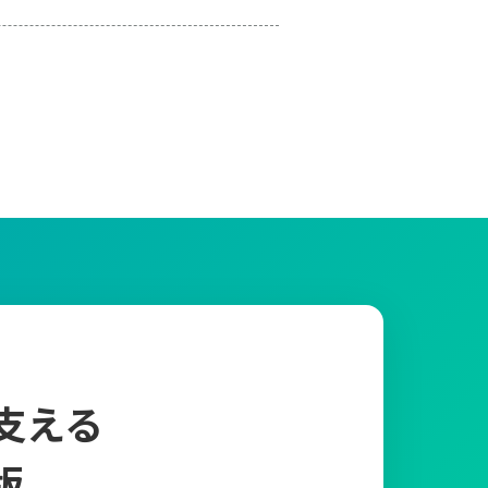
支える
版