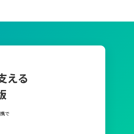
支える
版
携で