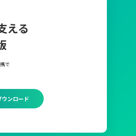
支える
版
携で
ダウンロード