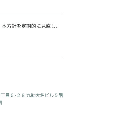
 本方針を定期的に見直し、
丁目６-２８ 九勧大名ビル５階
朗