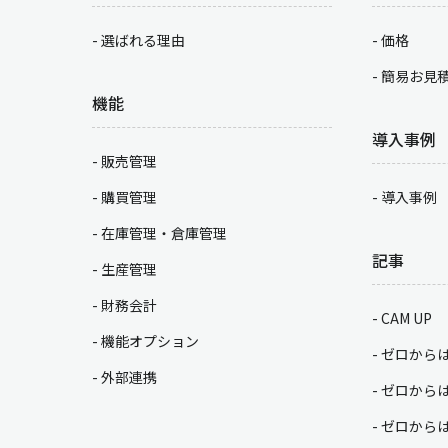
選ばれる理由
価格
簡易お見
機能
導入事例
販売管理
購買管理
導入事例
在庫管理・倉庫管理
記事
生産管理
財務会計
CAM UP
機能オプション
ゼロから
外部連携
ゼロから
ゼロから