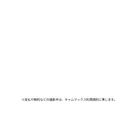
※支払や解約などの諸条件は、キャムマックス利用規約に準じます。