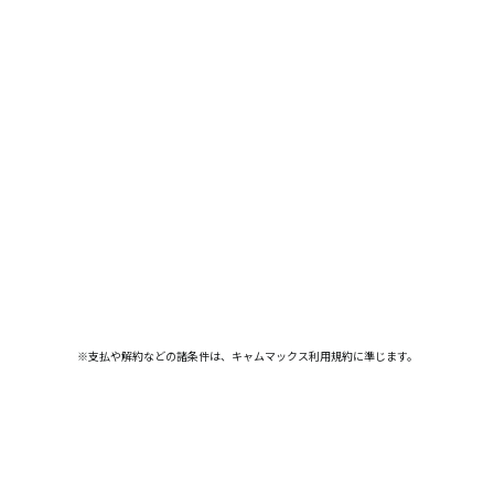
※支払や解約などの諸条件は、キャムマックス利用規約に準じます。