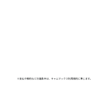
※支払や解約などの諸条件は、キャムマックス利用規約に準じます。