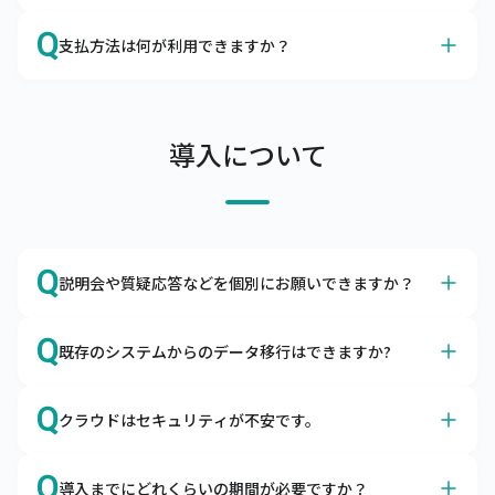
連絡ください。申し入れのない場合は自動更新となりま
A
データの保存期間は10年とさせていただいております。
Q
す。
支払方法は何が利用できますか？
A
当社口座にご利用料金のお振込をお願いします。
支払条件は当月末締め翌月末払い（ただし、支払期限の翌
導入について
月末日が金融機関休業日の場合は前営業日）、支払方法は
当社指定の金融機関の口座へお振込をお願いしておりま
す。

なお、口座引落（口座振替）をご利用できますので、ご希
望の場合はその旨をお申し付けください。
Q
説明会や質疑応答などを個別にお願いできますか？
A
はい、導入前でもお気軽にご相談ください。
Q
既存のシステムからのデータ移行はできますか?
Zoomなどを利用して画面共有をしながら、機能説明や質
疑応答を行っています。不安を払拭できるまでご説明いた
A
はい、データを移行用データフォーマットに編集頂ければ
Q
しますので、お気軽にお問合わせください。
クラウドはセキュリティが不安です。
移行できます。
商品マスタや得意先マスタなどを移行用データフォーマッ
A
キャムマックスは世界最高水準のセキュリティ環境下で稼
トに編集いただき、キャムマックスに取り込むことで移行
Q
導入までにどれくらいの期間が必要ですか？
働します。