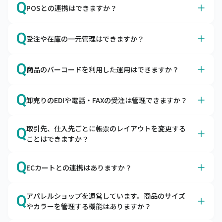
A
Q
ただけます。
POSとの連携はできますか？
キャムマックスで売上・入金・仕入・支払などの仕訳デー
タを出力できますので、会計ソフトで取り込んでご利用い
A
はい、各種POSサービスと連携可能です。
Q
ただけます。
受注や在庫の一元管理はできますか？
スマレジ・SquareのPOSレジとapi連携しています。それ
以外のPOSサービスはデータ取り込み機能で連携が可能で
A
はい、あらゆる販売チャネルからの受注を一元管理できま
Q
す。
商品のバーコードを利用した運用はできますか？
す。
自社ECやモール、店舗、卸の受注を一元管理できます。
A
はい、入荷検品や棚卸の際にご利用いただけます。
共通の在庫をリアルタイムに引き当てるため、欠品の予防
Q
卸売りのEDIや電話・FAXの受注は管理できますか？
ハンディターミナルとの連携はもちろん、スマートフォン
や適正在庫の実現をサポートします。
にバーコードリーダーを接続してキャムマックスのピッキ
A
はい、EDI・電話・FAXの受注も一元管理できます。
ング機能をご利用いただくことも可能です。
取引先、仕入先ごとに帳票のレイアウトを変更する
Q
キャムマックスにはEDIデータの取込機能と受注入力機能
ことはできますか？
がございます。受注から出荷・請求まで管理できます。
A
オプションの帳票作成ツールとの連携で可能です。
Q
ECカートとの連携はありますか？
キャムマックスは帳票作成ツールと連携が可能です。自由
に帳票を作成いただけます。
A
はい、各種カートとの連携が可能です。
アパレルショップを運営しています。商品のサイズ
Q
キャムマックスはBカートやCOLOR MEなど、各種カート
やカラーを管理する機能はありますか？
からの受注を取り込むことが可能です。