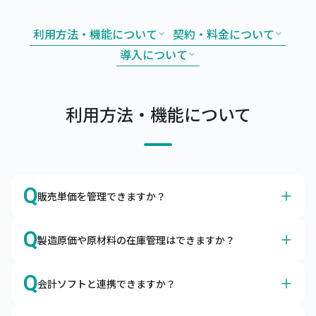
利用方法・機能について
契約・料金について
導入について
利用方法・機能について
Q
販売単価を管理できますか？
A
はい、得意先別やグループ別の販売単価や掛率をマスタで
Q
製造原価や原材料の在庫管理はできますか？
管理できます。
販売単価マスタやグループ別販売単価マスタを利用するこ
A
はい、製造原価や原材料の在庫も管理できます。
とによって、取引先ごとの単価を調整したり、掛率を変更
Q
会計ソフトと連携できますか？
構成品をマスタ登録して所要量計算や原価管理ができま
したりすることが可能です。
す。また、原材料の発注・仕入や入出庫も合わせて管理い
はい、各種会計ソフトと連携可能です。