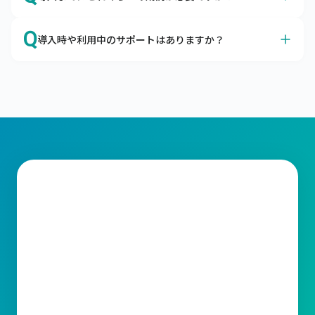
が可能です。
クラウドサービスに対するセキュリティの不安、よくわか
A
オプション機能の有無などによって前後しますが、最短２
ります。

Q
導入時や利用中のサポートはありますか？
か月ほどで本番稼働が可能です。
企業の情報システムを取り巻く脅威から大切なデータを守
最短3営業日でキャムマックスを導入いただけます。

るための考え方として、「セキュリティの3要素」があり
A
はい、トライアル期間よりすべてのサポートがご利用いた
キャムマックスではお客さまに納得してご契約いただくた
ます。

だけます。
めに、60日間の無料トライアルもご用意しております。

メールやコミュニティサイトにてサポートをご利用いただ
キャムマックスはこの3要素を堅実に守り、充分なセキュ
標準機能はすべてご確認いただけますので、ご検討をより
けます。

リティ対策を行っております。
スムーズに行うための材料としてご利用ください。
ライセンスの変更、操作方法など、ご不明な点がございま
したらお気軽に当社サポート窓口までお問合わせくださ
い。スピーディーな対応をお約束いたします。