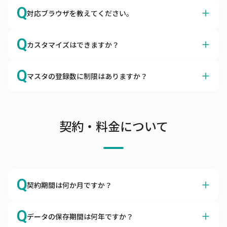
A
はい、サイズやカラーも、商品マスタに登録いただけま
Q
対応ブラウザを教えてください。
す。
キャムマックスはアパレルの導入実績も多数ございます。

A
Google Chromeを推奨しております。
カラーマスタ、サイズマスタはもちろん、メーカーマスタ
Q
カスタマイズはできますか？
日本国内で最大のシェアを誇るブラウザ、Google 
やセットマスタの項目があるので、問題なくご利用いただ
Chromeは無料でダウンロードできます。

けます。
A
カスタマイズは承っておりませんが、ノンカスタマイズで
Q
ブラウザによる動作の不備、不具合を避けるために
マスタの登録数に制限はありますか？
も柔軟にご利用いただけます
Google Chrome以外のブラウザのご利用はお控えくださ
キャムマックスはカスタマイズなしでも、機能的にご利用
A
い。
商品マスタ、得意先マスタは10万件まで、リアル店舗は
いただけるERPとして開発されました。

100店舗まで登録可能です。
項目の追加や削除、機能の表示・非表示はお客さま自身で
サーバへの負荷を考慮し、上記制限内でのご利用をお願い
契約・料金について
設定できるようになっております。

しています。

また、キャムマックスは初回リリース後も積極的に機能追
上記制限を超えてご利用したい場合は、別途ご相談くださ
加や改善を行っています。

い。
ぜひ、キャムマックスで実現したい要件をお問合わせくだ
さい。標準機能での実現方法をご提案いたします。
Q
契約期間は何か月ですか？
A
本サービスの契約期間は利用開始日より1年間です。
Q
データの保存期間は何年ですか？
解約をご希望の場合は、契約期間満了の2か月前までにご