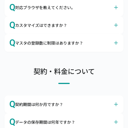
A
はい、サイズやカラーも、商品マスタに登録いただけま
Q
対応ブラウザを教えてください。
す。
キャムマックスはアパレルの導入実績も多数ございます。

A
Google Chromeを推奨しております。
カラーマスタ、サイズマスタはもちろん、メーカーマスタ
Q
カスタマイズはできますか？
日本国内で最大のシェアを誇るブラウザ、Google 
やセットマスタの項目があるので、問題なくご利用いただ
Chromeは無料でダウンロードできます。

けます。
A
カスタマイズは承っておりませんが、ノンカスタマイズで
Q
ブラウザによる動作の不備、不具合を避けるために
マスタの登録数に制限はありますか？
も柔軟にご利用いただけます
Google Chrome以外のブラウザのご利用はお控えくださ
キャムマックスはカスタマイズなしでも、機能的にご利用
A
い。
商品マスタ、得意先マスタは10万件まで、リアル店舗は
いただけるERPとして開発されました。

100店舗まで登録可能です。
項目の追加や削除、機能の表示・非表示はお客さま自身で
サーバへの負荷を考慮し、上記制限内でのご利用をお願い
契約・料金について
設定できるようになっております。

しています。

また、キャムマックスは初回リリース後も積極的に機能追
上記制限を超えてご利用したい場合は、別途ご相談くださ
加や改善を行っています。

い。
ぜひ、キャムマックスで実現したい要件をお問合わせくだ
さい。標準機能での実現方法をご提案いたします。
Q
契約期間は何か月ですか？
A
本サービスの契約期間は利用開始日より1年間です。
Q
データの保存期間は何年ですか？
解約をご希望の場合は、契約期間満了の2か月前までにご