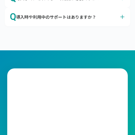
が可能です。
クラウドサービスに対するセキュリティの不安、よくわか
A
オプション機能の有無などによって前後しますが、最短２
ります。

Q
導入時や利用中のサポートはありますか？
か月ほどで本番稼働が可能です。
企業の情報システムを取り巻く脅威から大切なデータを守
最短3営業日でキャムマックスを導入いただけます。

るための考え方として、「セキュリティの3要素」があり
A
はい、トライアル期間よりすべてのサポートがご利用いた
キャムマックスではお客さまに納得してご契約いただくた
ます。

だけます。
めに、60日間の無料トライアルもご用意しております。

メールやコミュニティサイトにてサポートをご利用いただ
キャムマックスはこの3要素を堅実に守り、充分なセキュ
標準機能はすべてご確認いただけますので、ご検討をより
けます。

リティ対策を行っております。
スムーズに行うための材料としてご利用ください。
ライセンスの変更、操作方法など、ご不明な点がございま
したらお気軽に当社サポート窓口までお問合わせくださ
い。スピーディーな対応をお約束いたします。