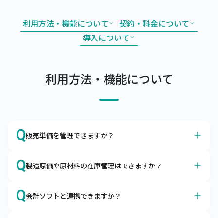
利用方法・機能について
契約・料金について
導入について
利用方法・機能について
Q
販売単価を管理できますか？
A
はい、得意先別やグループ別の販売単価や掛率をマスタで
Q
製造原価や原材料の在庫管理はできますか？
管理できます。
販売単価マスタやグループ別販売単価マスタを利用するこ
A
はい、製造原価や原材料の在庫も管理できます。
とによって、取引先ごとの単価を調整したり、掛率を変更
Q
会計ソフトと連携できますか？
構成品をマスタ登録して所要量計算や原価管理ができま
したりすることが可能です。
す。また、原材料の発注・仕入や入出庫も合わせて管理い
はい、各種会計ソフトと連携可能です。