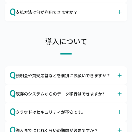
連絡ください。申し入れのない場合は自動更新となりま
A
データの保存期間は10年とさせていただいております。
Q
す。
支払方法は何が利用できますか？
A
当社口座にご利用料金のお振込をお願いします。
支払条件は当月末締め翌月末払い（ただし、支払期限の翌
導入について
月末日が金融機関休業日の場合は前営業日）、支払方法は
当社指定の金融機関の口座へお振込をお願いしておりま
す。

なお、口座引落（口座振替）をご利用できますので、ご希
望の場合はその旨をお申し付けください。
Q
説明会や質疑応答などを個別にお願いできますか？
A
はい、導入前でもお気軽にご相談ください。
Q
既存のシステムからのデータ移行はできますか?
Zoomなどを利用して画面共有をしながら、機能説明や質
疑応答を行っています。不安を払拭できるまでご説明いた
A
はい、データを移行用データフォーマットに編集頂ければ
Q
しますので、お気軽にお問合わせください。
クラウドはセキュリティが不安です。
移行できます。
商品マスタや得意先マスタなどを移行用データフォーマッ
A
キャムマックスは世界最高水準のセキュリティ環境下で稼
トに編集いただき、キャムマックスに取り込むことで移行
Q
導入までにどれくらいの期間が必要ですか？
働します。