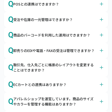
A
Q
ただけます。
POSとの連携はできますか？
キャムマックスで売上・入金・仕入・支払などの仕訳デー
タを出力できますので、会計ソフトで取り込んでご利用い
A
はい、各種POSサービスと連携可能です。
Q
ただけます。
受注や在庫の一元管理はできますか？
スマレジ・SquareのPOSレジとapi連携しています。それ
以外のPOSサービスはデータ取り込み機能で連携が可能で
A
はい、あらゆる販売チャネルからの受注を一元管理できま
Q
す。
商品のバーコードを利用した運用はできますか？
す。
自社ECやモール、店舗、卸の受注を一元管理できます。
A
はい、入荷検品や棚卸の際にご利用いただけます。
共通の在庫をリアルタイムに引き当てるため、欠品の予防
Q
卸売りのEDIや電話・FAXの受注は管理できますか？
ハンディターミナルとの連携はもちろん、スマートフォン
や適正在庫の実現をサポートします。
にバーコードリーダーを接続してキャムマックスのピッキ
A
はい、EDI・電話・FAXの受注も一元管理できます。
ング機能をご利用いただくことも可能です。
取引先、仕入先ごとに帳票のレイアウトを変更する
Q
キャムマックスにはEDIデータの取込機能と受注入力機能
ことはできますか？
がございます。受注から出荷・請求まで管理できます。
A
オプションの帳票作成ツールとの連携で可能です。
Q
ECカートとの連携はありますか？
キャムマックスは帳票作成ツールと連携が可能です。自由
に帳票を作成いただけます。
A
はい、各種カートとの連携が可能です。
アパレルショップを運営しています。商品のサイズ
Q
キャムマックスはBカートやCOLOR MEなど、各種カート
やカラーを管理する機能はありますか？
からの受注を取り込むことが可能です。