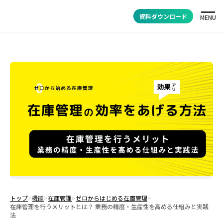
資料ダウンロード
MENU
トップ
>
機能
>
在庫管理
>
ゼロからはじめる在庫管理
>
在庫管理を行うメリットとは？ 業務の精度・生産性を高める仕組みと実践
法