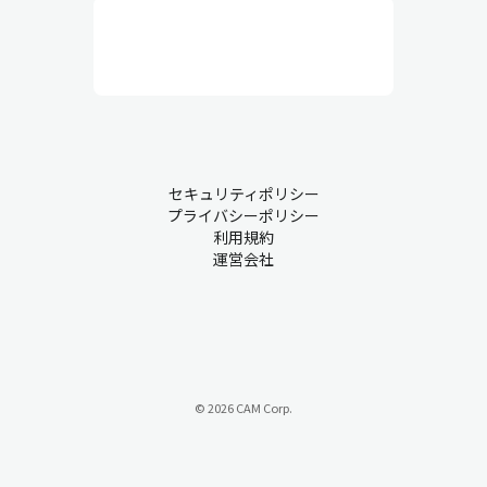
行と品質維持を目的としていて、人員配置、作業環境、安全衛
生、設備保全、作業員の管理などを総合的にコントロールしま
す。実務的な業務が中心で、作業員とのコミュニケーションも非
常に重要です。
生産管理・現場での課題について
セキュリティポリシー
プライバシーポリシー
製造業において、業務が慣習的にアナログ管理されているものも
利用規約
運営会社
少なくありません。こうした背景から、多くの企業が持つ課題を
ご紹介します。
課題① 属人化
『ベテランのAさんが急に休むと、代わりに入れるスタッフがいな
い…』
© 2026 CAM Corp.
属人化は、特定の従業員が特定の業務の中心を担い、その経験や
スキルに過度に依存する状態を指します。このような状況では、