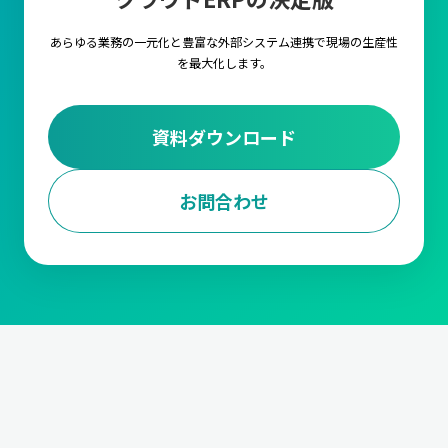
します。
あらゆる業務の一元化と豊富な外部システム連携で
現場の生産性
3.調達・購買計画
を最大化します。
調達・購買計画は、生産に必要な原材料や部品を適時に調達する
ための計画を立てる業務です。
仕入先の選定や、契約管理から発
注量や発注タイミングの決定、資材の入荷管理と在庫調整
までの
資料ダウンロード
対応が求められます。
また、受注データに基づいて、必要な資材を適切なタイミングで
確保します。
お問合わせ
4.工程計画
工程計画は、生産における各工程のスケジュールを管理する業務
です。
各工程の作業内容と手順の設定や段取り時間の短縮、ボト
ルネックの解消や生産ラインの効率化
などや、生産能力の最大化
においても非常に重要な要素となります。
5.進捗管理
製造の進捗を管理する業務です。生産が計画通りに行われている
か
生産ラインの進捗状況をモニタリング
して、遅延などがあれば