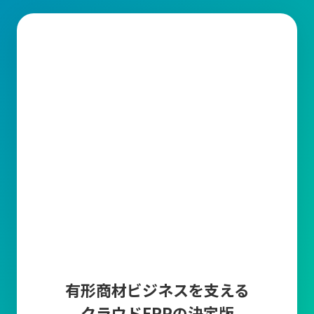
生産管理とは？
生産管理とは、製品の計画から出荷までの製造工程全体を統括す
る業務です。その中で、品質(Quality)、コスト(Cost)、納期
(Delivery)を適切に管理することが求められています。
生産管理の主な業務内容
1.需要予測・受注管理
販売計画に基づいた需要予測や
市場調査、販売データ
から算出し
たり、顧客から
受注した情報の入力とそれらを管理する
業務で
す。正確な需要予測と受注管理により、生産計画の精度を高めて
過剰在庫や欠品を防止します。
2.生産計画
生産計画は、需要予測と受注情報をもとに「いつ、どの製品を、
どれだけ生産するか」を具体的に計画する業務です。
生産ライン
の稼働計画の作成や人員配置や設備利用の最適化など、
生産に要
有形商材ビジネスを支える
する資材(原材料・部品など)を明確にして
生産スケジュールを調整
クラウドERPの決定版