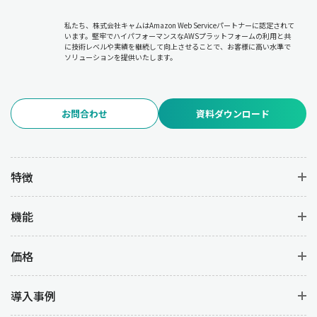
必要に応じた計画の修正やリソースの再配分について
各部門と調
整を行います。
私たち、株式会社キャムはAmazon Web Serviceパートナーに認定されて
います。堅牢でハイパフォーマンスなAWSプラットフォームの利用と共
に技術レベルや実績を継続して向上させることで、お客様に高い水準で
6.品質管理
ソリューションを提供いたします。
品質管理は、生産過程および完成品の品質を維持・向上させるた
めの管理業務です。
品質基準の設定と遵守、品質検査の実施と不
良品の分析、品質改善(PDCAサイクルの実行)
を行うことで、不良
お問合わせ
資料ダウンロード
品の発生を防いで高品質な製品を安定して生産することを目的と
しています。
7.在庫管理
特徴
在庫管理は、資材・仕掛品・完成品の在庫を適正に管理して過剰
在庫や欠品を防ぐ業務です。
在庫状況のモニタリング
により在庫
機能
コストを最小限に抑えつつ、
発注タイミングの決定と発注業務の
管理
を行うことで必要な資材を確実に供給します。また、
在庫配
置やロケーション管理の最適化を図
ることで、業務の効率を上げ
価格
ることができます。
導入事例
8.原価管理