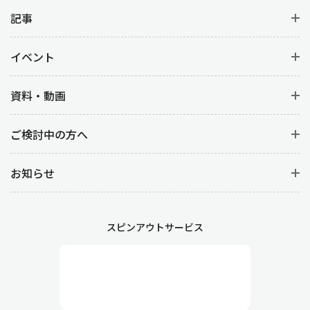
原価管理は、生産活動にかかるコスト管理を行う業務です。
製品
別、工程別の原価計算
から材料費を明確にすることはもちろん、
記事
人件コスト(労務費)など
コストデータの分析
をすることで、製品ご
との収益性を向上させます。
イベント
工程管理や製造管理との違い
資料・動画
生産管理と似ている言葉に『工程管理』や『製造管理』がありま
ご検討中の方へ
す。どちらも生産管理に基づく管理業務ですが、以下の違いがあ
ります。
お知らせ
工程管理
製造において各工程が計画通りに進むように管理する業務です。
詳細なスケジューリングや、作業の順序や時間、段取り替えなど
スピンアウトサービス
生産工程そのものを管理します。また、作業が遅延した場合や予
期せぬトラブルが発生した際には、迅速な対応が求められます。
製造管理
現場における生産活動を直接管理する業務です。作業の円滑な進