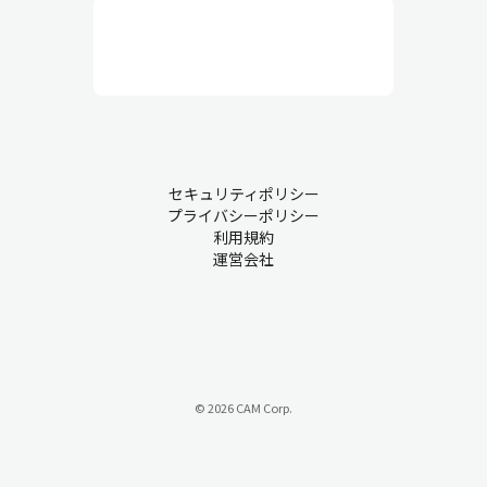
行と品質維持を目的としていて、人員配置、作業環境、安全衛
生、設備保全、作業員の管理などを総合的にコントロールしま
す。実務的な業務が中心で、作業員とのコミュニケーションも非
常に重要です。
生産管理・現場での課題について
セキュリティポリシー
プライバシーポリシー
製造業において、業務が慣習的にアナログ管理されているものも
利用規約
運営会社
少なくありません。こうした背景から、多くの企業が持つ課題を
ご紹介します。
課題① 属人化
『ベテランのAさんが急に休むと、代わりに入れるスタッフがいな
い…』
© 2026 CAM Corp.
属人化は、特定の従業員が特定の業務の中心を担い、その経験や
スキルに過度に依存する状態を指します。このような状況では、