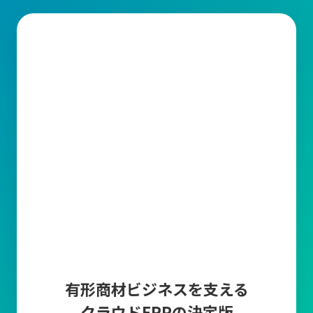
生産管理とは？
生産管理とは、製品の計画から出荷までの製造工程全体を統括す
る業務です。その中で、品質(Quality)、コスト(Cost)、納期
(Delivery)を適切に管理することが求められています。
生産管理の主な業務内容
1.需要予測・受注管理
販売計画に基づいた需要予測や
市場調査、販売データ
から算出し
たり、顧客から
受注した情報の入力とそれらを管理する
業務で
す。正確な需要予測と受注管理により、生産計画の精度を高めて
過剰在庫や欠品を防止します。
2.生産計画
生産計画は、需要予測と受注情報をもとに「いつ、どの製品を、
どれだけ生産するか」を具体的に計画する業務です。
生産ライン
の稼働計画の作成や人員配置や設備利用の最適化など、
生産に要
有形商材ビジネスを支える
する資材(原材料・部品など)を明確にして
生産スケジュールを調整
クラウドERPの決定版