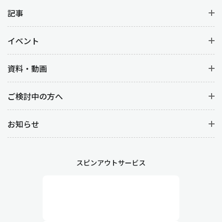
原価管理は、生産活動にかかるコスト管理を行う業務です。
製品
別、工程別の原価計算
から材料費を明確にすることはもちろん、
記事
人件コスト(労務費)など
コストデータの分析
をすることで、製品ご
との収益性を向上させます。
イベント
工程管理や製造管理との違い
資料・動画
生産管理と似ている言葉に『工程管理』や『製造管理』がありま
ご検討中の方へ
す。どちらも生産管理に基づく管理業務ですが、以下の違いがあ
ります。
お知らせ
工程管理
製造において各工程が計画通りに進むように管理する業務です。
詳細なスケジューリングや、作業の順序や時間、段取り替えなど
スピンアウトサービス
生産工程そのものを管理します。また、作業が遅延した場合や予
期せぬトラブルが発生した際には、迅速な対応が求められます。
製造管理
現場における生産活動を直接管理する業務です。作業の円滑な進