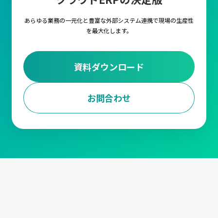
します。
あらゆる業務の一元化と豊富な外部システム連携で
現場の生産性
3.調達・購買計画
を最大化します。
調達・購買計画は、生産に必要な原材料や部品を適時に調達する
ための計画を立てる業務です。
仕入先の選定や、契約管理から発
注量や発注タイミングの決定、資材の入荷管理と在庫調整
までの
資料ダウンロード
対応が求められます。
また、受注データに基づいて、必要な資材を適切なタイミングで
確保します。
お問合わせ
4.工程計画
工程計画は、生産における各工程のスケジュールを管理する業務
です。
各工程の作業内容と手順の設定や段取り時間の短縮、ボト
ルネックの解消や生産ラインの効率化
などや、生産能力の最大化
においても非常に重要な要素となります。
5.進捗管理
製造の進捗を管理する業務です。生産が計画通りに行われている
か
生産ラインの進捗状況をモニタリング
して、遅延などがあれば