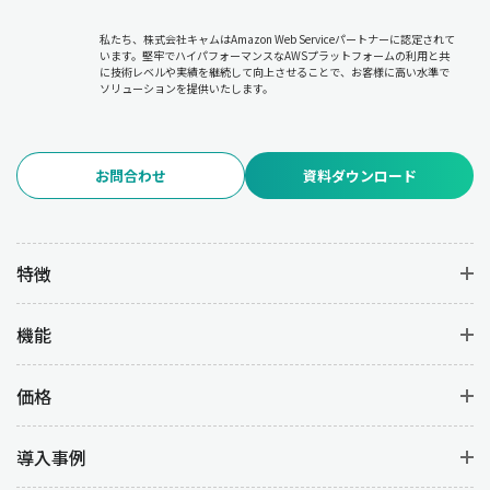
必要に応じた計画の修正やリソースの再配分について
各部門と調
整を行います。
私たち、株式会社キャムはAmazon Web Serviceパートナーに認定されて
います。堅牢でハイパフォーマンスなAWSプラットフォームの利用と共
に技術レベルや実績を継続して向上させることで、お客様に高い水準で
6.品質管理
ソリューションを提供いたします。
品質管理は、生産過程および完成品の品質を維持・向上させるた
めの管理業務です。
品質基準の設定と遵守、品質検査の実施と不
良品の分析、品質改善(PDCAサイクルの実行)
を行うことで、不良
お問合わせ
資料ダウンロード
品の発生を防いで高品質な製品を安定して生産することを目的と
しています。
7.在庫管理
特徴
在庫管理は、資材・仕掛品・完成品の在庫を適正に管理して過剰
在庫や欠品を防ぐ業務です。
在庫状況のモニタリング
により在庫
機能
コストを最小限に抑えつつ、
発注タイミングの決定と発注業務の
管理
を行うことで必要な資材を確実に供給します。また、
在庫配
置やロケーション管理の最適化を図
ることで、業務の効率を上げ
価格
ることができます。
導入事例
8.原価管理