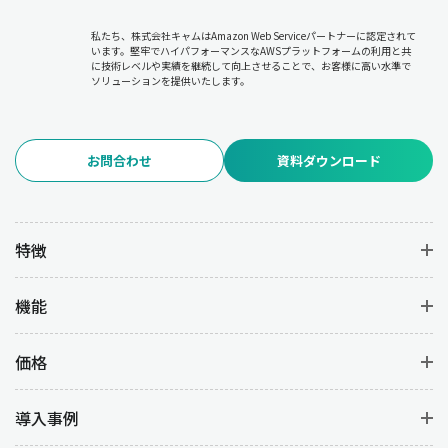
必要に応じた計画の修正やリソースの再配分について
各部門と調
整を行います。
私たち、株式会社キャムはAmazon Web Serviceパートナーに認定されて
います。堅牢でハイパフォーマンスなAWSプラットフォームの利用と共
に技術レベルや実績を継続して向上させることで、お客様に高い水準で
6.品質管理
ソリューションを提供いたします。
品質管理は、生産過程および完成品の品質を維持・向上させるた
めの管理業務です。
品質基準の設定と遵守、品質検査の実施と不
良品の分析、品質改善(PDCAサイクルの実行)
を行うことで、不良
お問合わせ
資料ダウンロード
品の発生を防いで高品質な製品を安定して生産することを目的と
しています。
7.在庫管理
特徴
在庫管理は、資材・仕掛品・完成品の在庫を適正に管理して過剰
在庫や欠品を防ぐ業務です。
在庫状況のモニタリング
により在庫
機能
コストを最小限に抑えつつ、
発注タイミングの決定と発注業務の
管理
を行うことで必要な資材を確実に供給します。また、
在庫配
置やロケーション管理の最適化を図
ることで、業務の効率を上げ
価格
ることができます。
導入事例
8.原価管理