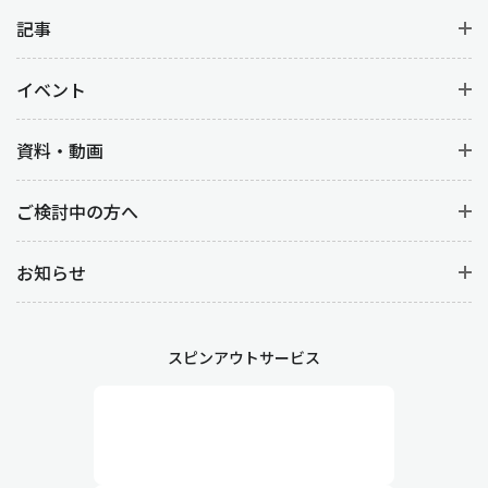
原価管理は、生産活動にかかるコスト管理を行う業務です。
製品
別、工程別の原価計算
から材料費を明確にすることはもちろん、
記事
人件コスト(労務費)など
コストデータの分析
をすることで、製品ご
との収益性を向上させます。
イベント
工程管理や製造管理との違い
資料・動画
生産管理と似ている言葉に『工程管理』や『製造管理』がありま
ご検討中の方へ
す。どちらも生産管理に基づく管理業務ですが、以下の違いがあ
ります。
お知らせ
工程管理
製造において各工程が計画通りに進むように管理する業務です。
詳細なスケジューリングや、作業の順序や時間、段取り替えなど
スピンアウトサービス
生産工程そのものを管理します。また、作業が遅延した場合や予
期せぬトラブルが発生した際には、迅速な対応が求められます。
製造管理
現場における生産活動を直接管理する業務です。作業の円滑な進