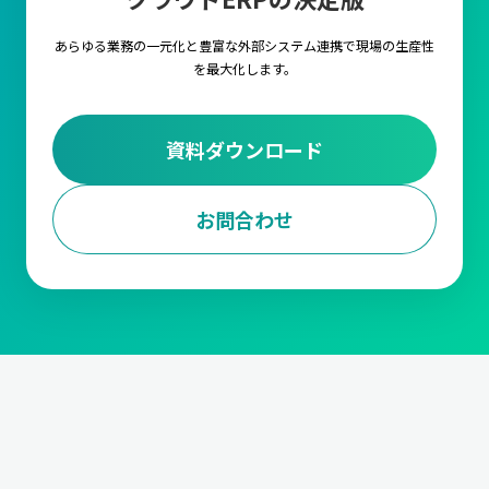
します。
あらゆる業務の一元化と豊富な外部システム連携で
現場の生産性
3.調達・購買計画
を最大化します。
調達・購買計画は、生産に必要な原材料や部品を適時に調達する
ための計画を立てる業務です。
仕入先の選定や、契約管理から発
注量や発注タイミングの決定、資材の入荷管理と在庫調整
までの
資料ダウンロード
対応が求められます。
また、受注データに基づいて、必要な資材を適切なタイミングで
確保します。
お問合わせ
4.工程計画
工程計画は、生産における各工程のスケジュールを管理する業務
です。
各工程の作業内容と手順の設定や段取り時間の短縮、ボト
ルネックの解消や生産ラインの効率化
などや、生産能力の最大化
においても非常に重要な要素となります。
5.進捗管理
製造の進捗を管理する業務です。生産が計画通りに行われている
か
生産ラインの進捗状況をモニタリング
して、遅延などがあれば