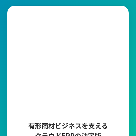
生産管理とは？
生産管理とは、製品の計画から出荷までの製造工程全体を統括す
る業務です。その中で、品質(Quality)、コスト(Cost)、納期
(Delivery)を適切に管理することが求められています。
生産管理の主な業務内容
1.需要予測・受注管理
販売計画に基づいた需要予測や
市場調査、販売データ
から算出し
たり、顧客から
受注した情報の入力とそれらを管理する
業務で
す。正確な需要予測と受注管理により、生産計画の精度を高めて
過剰在庫や欠品を防止します。
2.生産計画
生産計画は、需要予測と受注情報をもとに「いつ、どの製品を、
どれだけ生産するか」を具体的に計画する業務です。
生産ライン
の稼働計画の作成や人員配置や設備利用の最適化など、
生産に要
有形商材ビジネスを支える
する資材(原材料・部品など)を明確にして
生産スケジュールを調整
クラウドERPの決定版