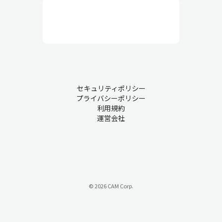
行と品質維持を目的としていて、人員配置、作業環境、安全衛
生、設備保全、作業員の管理などを総合的にコントロールしま
す。実務的な業務が中心で、作業員とのコミュニケーションも非
常に重要です。
生産管理・現場での課題について
セキュリティポリシー
プライバシーポリシー
製造業において、業務が慣習的にアナログ管理されているものも
利用規約
運営会社
少なくありません。こうした背景から、多くの企業が持つ課題を
ご紹介します。
課題① 属人化
『ベテランのAさんが急に休むと、代わりに入れるスタッフがいな
い…』
© 2026 CAM Corp.
属人化は、特定の従業員が特定の業務の中心を担い、その経験や
スキルに過度に依存する状態を指します。このような状況では、