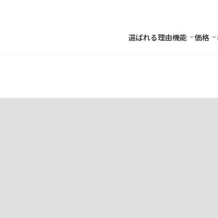
選ばれる理由
機能
価格
機能
価